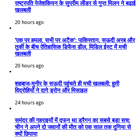
राष्ट्रपति पेजेशकियन के सुप्रीम लीडर से गुप्त मिलन ने बढ़ाई
खलबली
20 hours ago
‘एक पर हमला, सभी पर अटैक’: पाकिस्तान, सऊदी अरब और
तुर्की के बीच ऐतिहासिक डिफेंस डील, मिडिल ईस्ट में मची
खलबली
20 hours ago
शहबाज-मुनीर के सऊदी पहुंचते ही मची खलबली: हूती
विद्रोहियों ने दागे ड्रोन और मिसाइल
24 hours ago
समंदर की गहराइयों में दफन था ड्रैगन का सबसे बड़ा सच:
चीन ने अपने दो जवानों की मौत को एक साल तक दुनिया से
क्यों छिपाया