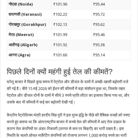
नोएडा (Noida)
₹101.96
₹95.44
वाराणसी (Varanasi)
₹102.23
₹95.72
गोरखपुर (Gorakhpur)
₹102.13
₹95.62
मेरठ (Meerut)
₹101.99
₹95.46
अलीगढ़ (Aligarh)
₹101.92
₹95.38
आगरा (Agra)
₹101.66
₹95.14
पिछले दिनों क्यों महंगी हुई तेल की कीमतें?
घरेलू बाजार में पिछले कुछ समय में पेट्रोल और डीजल के दामों में अच्छी-खासी बढ़ोतरी दर्ज
की गई है। बीते 15 मई 2026 को ईंधन की कीमतों में बड़ा संशोधन हुआ था, जिसके तहत
पेट्रोल और डीजल दोनों के दामों में सीधे 3 रुपये प्रति लीटर का इजाफा किया गया था, और
उसके बाद भी कीमतों में कई बार बढ़ोतरी देखी गई।
केंद्रीय पेट्रोलियम मंत्री हरदीप सिंह पुरी ने इस मूल्य वृद्धि के पीछे की वैश्विक वजहों को स्पष्ट
करते हुए बताया था कि अंतरराष्ट्रीय बाजार में कच्चे तेल की कीमतों में आए तेज उछाल के
कारण तेल कंपनियों पर अंडर-रिकवरी (लागत से कम पर बिक्री) का भारी दबाव है। इस
स्थिति के चलते ऑयल मार्केटिंग कंपनियों को रोजाना लगभग 1,000 करोड़ रुपये का भारी