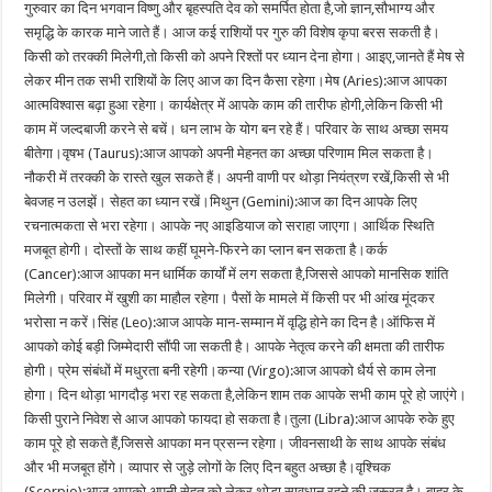
गुरुवार का दिन भगवान विष्णु और बृहस्पति देव को समर्पित होता है,जो ज्ञान,सौभाग्य और
समृद्धि के कारक माने जाते हैं। आज कई राशियों पर गुरु की विशेष कृपा बरस सकती है।
किसी को तरक्की मिलेगी,तो किसी को अपने रिश्तों पर ध्यान देना होगा। आइए,जानते हैं मेष से
लेकर मीन तक सभी राशियों के लिए आज का दिन कैसा रहेगा।मेष (Aries):आज आपका
आत्मविश्वास बढ़ा हुआ रहेगा। कार्यक्षेत्र में आपके काम की तारीफ होगी,लेकिन किसी भी
काम में जल्दबाजी करने से बचें। धन लाभ के योग बन रहे हैं। परिवार के साथ अच्छा समय
बीतेगा।वृषभ (Taurus):आज आपको अपनी मेहनत का अच्छा परिणाम मिल सकता है।
नौकरी में तरक्की के रास्ते खुल सकते हैं। अपनी वाणी पर थोड़ा नियंत्रण रखें,किसी से भी
बेवजह न उलझें। सेहत का ध्यान रखें।मिथुन (Gemini):आज का दिन आपके लिए
रचनात्मकता से भरा रहेगा। आपके नए आइडियाज को सराहा जाएगा। आर्थिक स्थिति
मजबूत होगी। दोस्तों के साथ कहीं घूमने-फिरने का प्लान बन सकता है।कर्क
(Cancer):आज आपका मन धार्मिक कार्यों में लग सकता है,जिससे आपको मानसिक शांति
मिलेगी। परिवार में खुशी का माहौल रहेगा। पैसों के मामले में किसी पर भी आंख मूंदकर
भरोसा न करें।सिंह (Leo):आज आपके मान-सम्मान में वृद्धि होने का दिन है।ऑफिस में
आपको कोई बड़ी जिम्मेदारी सौंपी जा सकती है। आपके नेतृत्व करने की क्षमता की तारीफ
होगी। प्रेम संबंधों में मधुरता बनी रहेगी।कन्या (Virgo):आज आपको धैर्य से काम लेना
होगा। दिन थोड़ा भागदौड़ भरा रह सकता है,लेकिन शाम तक आपके सभी काम पूरे हो जाएंगे।
किसी पुराने निवेश से आज आपको फायदा हो सकता है।तुला (Libra):आज आपके रुके हुए
काम पूरे हो सकते हैं,जिससे आपका मन प्रसन्न रहेगा। जीवनसाथी के साथ आपके संबंध
और भी मजबूत होंगे। व्यापार से जुड़े लोगों के लिए दिन बहुत अच्छा है।वृश्चिक
(Scorpio):आज आपको अपनी सेहत को लेकर थोड़ा सावधान रहने की जरूरत है। बाहर के