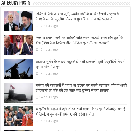
Category Posts
‘अंधेरे में सिर्फ आवाज सुनी, यकीन नहीं कि वो थे’: ईरानी राष्ट्रपति
पेजेशकियन के सुप्रीम लीडर से गुप्त मिलन ने बढ़ाई खलबली
10 hours ago
‘एक पर हमला, सभी पर अटैक’: पाकिस्तान, सऊदी अरब और तुर्की के
बीच ऐतिहासिक डिफेंस डील, मिडिल ईस्ट में मची खलबली
10 hours ago
शहबाज-मुनीर के सऊदी पहुंचते ही मची खलबली: हूती विद्रोहियों ने दागे
ड्रोन और मिसाइल
14 hours ago
समंदर की गहराइयों में दफन था ड्रैगन का सबसे बड़ा सच: चीन ने अपने
दो जवानों की मौत को एक साल तक दुनिया से क्यों छिपाया
14 hours ago
थाईलैंड के स्कूल में खूनी तांडव: 9वीं क्लास के छात्र ने अंधाधुंध चलाई
गोलियां, मासूम बच्चों समेत 6 की दर्दनाक मौत
14 hours ago