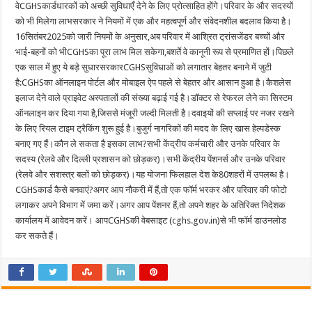
वेCGHSकार्डधारकों को अच्छी सुविधाएँ देने के लिए प्रोत्साहित होंगे।परिवार के और सदस्यों
को भी मिलेगा लाभसरकार ने नियमों में एक और महत्वपूर्ण और संवेदनशील बदलाव किया है।
16सितंबर2025को जारी नियमों के अनुसार,अब परिवार में आश्रित ट्रांसजेंडर बच्चों और
भाई-बहनों को भीCGHSका पूरा लाभ मिल सकेगा,बशर्ते वे कानूनी रूप से प्रमाणित हों।पिछले
एक साल में हुए ये बड़े सुधारसरकारCGHSसुविधाओं को लगातार बेहतर बनाने में जुटी
है:CGHSका ऑनलाइन पोर्टल और मोबाइल ऐप पहले से बेहतर और आसान हुआ है।कैशलेस
इलाज देने वाले प्राइवेट अस्पतालों की संख्या बढ़ाई गई है।डॉक्टर से रेफरल लेने का सिस्टम
ऑनलाइन कर दिया गया है,जिससे मंजूरी जल्दी मिलती है।दवाइयों की सप्लाई पर नजर रखने
के लिए रियल टाइम ट्रैकिंग शुरू हुई है।बुजुर्ग नागरिकों की मदद के लिए खास हेल्पडेस्क
बनाए गए हैं।कौन ले सकता है इसका लाभ?सभी केंद्रीय कर्मचारी और उनके परिवार के
सदस्य (रेलवे और दिल्ली प्रशासन को छोड़कर)।सभी केंद्रीय पेंशनर्स और उनके परिवार
(रेलवे और सशस्त्र बलों को छोड़कर)।यह योजना फिलहाल देश के80शहरों में उपलब्ध है।
CGHSकार्ड कैसे बनवाएं?अगर आप नौकरी में हैं,तो एक फॉर्म भरकर और परिवार की फोटो
लगाकर अपने विभाग में जमा करें।अगर आप पेंशनर हैं,तो अपने शहर के अतिरिक्त निदेशक
कार्यालय में आवेदन करें। आपCGHSकी वेबसाइट (cghs.gov.in)से भी फॉर्म डाउनलोड
कर सकते हैं।