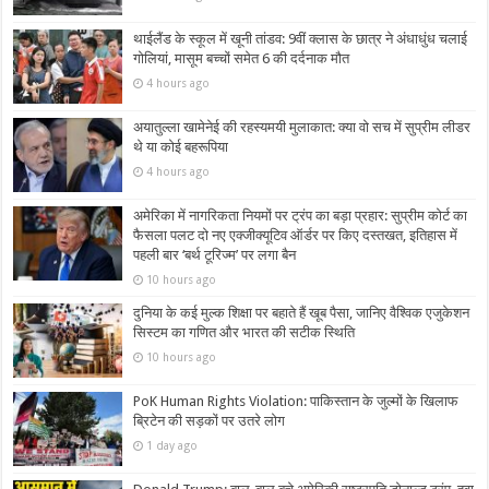
थाईलैंड के स्कूल में खूनी तांडव: 9वीं क्लास के छात्र ने अंधाधुंध चलाई
गोलियां, मासूम बच्चों समेत 6 की दर्दनाक मौत
4 hours ago
अयातुल्ला खामेनेई की रहस्यमयी मुलाकात: क्या वो सच में सुप्रीम लीडर
थे या कोई बहरूपिया
4 hours ago
अमेरिका में नागरिकता नियमों पर ट्रंप का बड़ा प्रहार: सुप्रीम कोर्ट का
फैसला पलट दो नए एक्जीक्यूटिव ऑर्डर पर किए दस्तखत, इतिहास में
पहली बार ‘बर्थ टूरिज्म’ पर लगा बैन
10 hours ago
दुनिया के कई मुल्क शिक्षा पर बहाते हैं खूब पैसा, जानिए वैश्विक एजुकेशन
सिस्टम का गणित और भारत की सटीक स्थिति
10 hours ago
PoK Human Rights Violation: पाकिस्तान के जुल्मों के खिलाफ
ब्रिटेन की सड़कों पर उतरे लोग
1 day ago