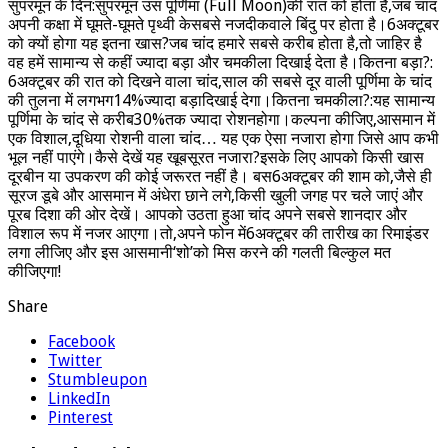
सुपरमून के दिन:सुपरमून उस पूर्णिमा (Full Moon)की रात को होता है,जब चांद
अपनी कक्षा में घूमते-घूमते पृथ्वी केसबसे नजदीकवाले बिंदु पर होता है।6अक्टूबर
को क्यों होगा यह इतना खास?जब चांद हमारे सबसे करीब होता है,तो जाहिर है
वह हमें सामान्य से कहीं ज्यादा बड़ा और चमकीला दिखाई देता है।कितना बड़ा?:
6अक्टूबर की रात को दिखने वाला चांद,साल की सबसे दूर वाली पूर्णिमा के चांद
की तुलना में लगभग14%ज्यादा बड़ादिखाई देगा।कितना चमकीला?:यह सामान्य
पूर्णिमा के चांद से करीब30%तक ज्यादा रोशनहोगा।कल्पना कीजिए,आसमान में
एक विशाल,दूधिया रोशनी वाला चांद… यह एक ऐसा नजारा होगा जिसे आप कभी
भूल नहीं पाएंगे।कैसे देखें यह खूबसूरत नजारा?इसके लिए आपको किसी खास
दूरबीन या उपकरण की कोई जरूरत नहीं है। बस6अक्टूबर की शाम को,जैसे ही
सूरज डूबे और आसमान में अंधेरा छाने लगे,किसी खुली जगह पर चले जाएं और
पूरब दिशा की ओर देखें। आपको उठता हुआ चांद अपने सबसे शानदार और
विशाल रूप में नजर आएगा।तो,अपने फोन में6अक्टूबर की तारीख का रिमाइंडर
लगा लीजिए और इस आसमानी‘शो’को मिस करने की गलती बिल्कुल मत
कीजिएगा!
Share
Facebook
Twitter
Stumbleupon
LinkedIn
Pinterest