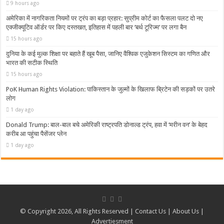
9 hours ago
अमेरिका में नागरिकता नियमों पर ट्रंप का बड़ा प्रहार: सुप्रीम कोर्ट का फैसला पलट दो नए
एक्जीक्यूटिव ऑर्डर पर किए दस्तखत, इतिहास में पहली बार ‘बर्थ टूरिज्म’ पर लगा बैन
15 hours ago
दुनिया के कई मुल्क शिक्षा पर बहाते हैं खूब पैसा, जानिए वैश्विक एजुकेशन सिस्टम का गणित और
भारत की सटीक स्थिति
15 hours ago
PoK Human Rights Violation: पाकिस्तान के जुल्मों के खिलाफ ब्रिटेन की सड़कों पर उतरे
लोग
1 day ago
Donald Trump: बाल-बाल बचे अमेरिकी राष्ट्रपति डोनाल्ड ट्रंप, हवा में ‘मरीन वन’ के बेहद
करीब आ पहुंचा पैसेंजर प्लेन
1 day ago
© Copyright 2026, All Rights Reserved |
Contact Us
|
About Us
|
Advertiesment