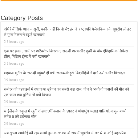
Category Posts
‘अंधेरे में सिर्फ आवाज सुनी, यकीन नहीं कि वो थे’: ईरानी राष्ट्रपति पेजेशकियन के सुप्रीम लीडर
से गुप्त मिलन ने बढ़ाई खलबली
6 hours ago
‘एक पर हमला, सभी पर अटैक’: पाकिस्तान, सऊदी अरब और तुर्की के बीच ऐतिहासिक डिफेंस
डील, मिडिल ईस्ट में मची खलबली
6 hours ago
शहबाज-मुनीर के सऊदी पहुंचते ही मची खलबली: हूती विद्रोहियों ने दागे ड्रोन और मिसाइल
9 hours ago
समंदर की गहराइयों में दफन था ड्रैगन का सबसे बड़ा सच: चीन ने अपने दो जवानों की मौत को
एक साल तक दुनिया से क्यों छिपाया
9 hours ago
थाईलैंड के स्कूल में खूनी तांडव: 9वीं क्लास के छात्र ने अंधाधुंध चलाई गोलियां, मासूम बच्चों
समेत 6 की दर्दनाक मौत
9 hours ago
अयातुल्ला खामेनेई की रहस्यमयी मुलाकात: क्या वो सच में सुप्रीम लीडर थे या कोई बहरूपिया