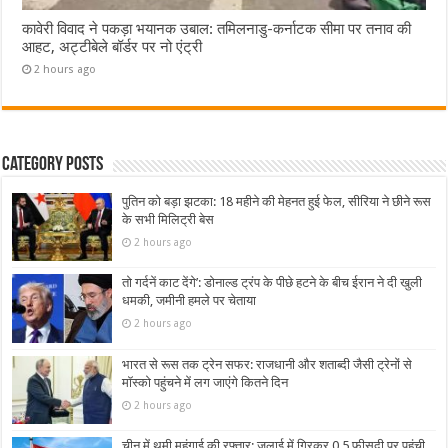
कावेरी विवाद ने पकड़ा भयानक उबाल: तमिलनाडु-कर्नाटक सीमा पर तनाव की
आहट, अट्टीबेले बॉर्डर पर नो एंट्री
2 hours ago
Category Posts
पुतिन को बड़ा झटका: 18 महीने की मेहनत हुई फेल, सीरिया ने छीने रूस
के सभी मिलिट्री बेस
2 hours ago
तो गर्दनें काट देंगे’: डोनाल्ड ट्रंप के पीछे हटने के बीच ईरान ने दी खुली
धमकी, जमीनी हमले पर चेताया
2 hours ago
भारत से रूस तक ट्रेन सफर: राजधानी और शताब्दी जैसी ट्रेनों से
मॉस्को पहुंचने में लग जाएंगे कितने दिन
2 hours ago
चीन में थमी महंगाई की रफ्तार: जुलाई में गिरकर 0.5 फीसदी पर पहुंची