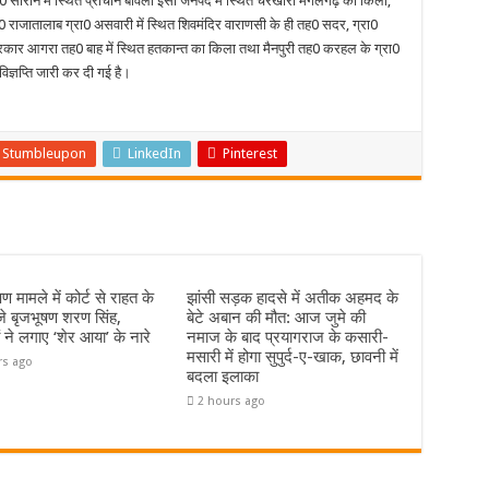
0 सीरीन में स्थित प्राचीन बावली इसी जनपद में स्थित चरखारी मंगलगढ़ का किला,
0 राजातालाब ग्रा0 असवारी में स्थित शिवमंदिर वाराणसी के ही तह0 सदर, ग्रा0
कार आगरा तह0 बाह में स्थित हतकान्त का किला तथा मैनपुरी तह0 करहल के ग्रा0
्ञप्ति जारी कर दी गई है।
Stumbleupon
LinkedIn
Pinterest
ण मामले में कोर्ट से राहत के
झांसी सड़क हादसे में अतीक अहमद के
े बृजभूषण शरण सिंह,
बेटे अबान की मौत: आज जुमे की
ं ने लगाए ‘शेर आया’ के नारे
नमाज के बाद प्रयागराज के कसारी-
मसारी में होगा सुपुर्द-ए-खाक, छावनी में
rs ago
बदला इलाका
2 hours ago