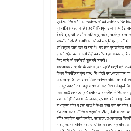
प्रदेश में स्थित 31 स्मारकों/स्थलों को संरक्षित घोषित 
पुरातात्विक महत्व के हैं। इसमें सीतापुर, उन्नाव, हरदोई, 
देवरिया, झांसी, जालौन, ललितपुर, महोबा, गाजीपुर, वाराणसी
स्थलों को संरक्षित घोषित करने की संस्तुति प्रदान की थी
अधिसूचना जारी कर दी गयी है। यह सभी पुरातात्विक महत्व
इनकों सहेज कर अगली पीढ़ी को सौंपना हम सबका दायित्व है।
किए जाने की कार्यवाही शुरू की जाएगी।
यह जानकारी प्रदेश के पर्यटन एवं संस्कृति मंत्री श्री 
स्थित शिवमंदिर व कुंड तह0 सिधाौली ग्रा0 परेवाजाल का 
संडीला ग्रा0 गजभरावन स्थित नागेश्वर मंदिर, बाराबंकी त
कानपुर नगर के घाटमपुर ग्रा0 बकेसरा स्थित पंचमुखी शिव 
तथा तह0 डलमऊ ग्रा0 हमीरमउ, रायबरेली में स्थित गंगक
पर्यटन मंत्री ने बताया कि जनपद प्रतापगढ़ के रामपुर बेल
राधाकृष्ण मंदिर व इसी तह0 में स्थित पासी बाबा का मंदिर, 
गंज तह0 फरेदा में स्थित खड़कौला टीला, देवरिया तह0 बरहज 
मंदिर हजारिया महादेव मंदिर, यज्ञशाला/लक्ष्मणशाला शि
मंदिर, सराफी मंदिर, मदर घाट शिवालय तथा प्राचीन स्थल सू