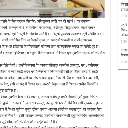
फिलीप
झटकों
20 
किए जाने के लिए प्रथम विज्ञप्ति/अधिसूचना जारी कर दी गई है। यह स्मारक
पहले 
बाराबंकी, कानपुर नगर, रायबरेली, प्रतापगढ़, फतेहपुर, सिद्धार्थनगर, महाराजगंज,
टैंकर
, आगरा एवं मैनपुरी के अंतर्गत आते है। उ0प्र0 पुरातत्व परामर्शदात्री समिति ने इन
तांडव
। संरक्षित घोषित किए जाने वाले कुल 31 स्मारकों/स्थलों से संबंधित प्रथम
20 
 के स्थल इतिहास के गौरवशाली सोपानों तथा सांस्कृतिक संपदा को समेटे हुए है।
एक्शन
 इसको दृष्टिगत रखते हुए विभिन्न जनपदों में स्थित इन प्राचीन स्थलों को संरक्षित
फेरब
20 
जयवीर सिंह ने दी। उन्होंने बताया कि जनपदसीतापुर तहसील लहरपुर, ग्रा0 नवीनगर
टीला, उन्नाव तह0 सदर ग्रा0 नेवरना मे स्थित माहेपासी का टीला, हरदोई, तह0
ह0 नवाबगंज ग्रा0 असैनही स्थित राजाकुंवर गिरधारी सिंह की समाधि व बारादरी,
मंदिर, इसी जनपद में स्थित ग्रा0 कटरी बिठूर कला में स्थित प्राचीन शिवमंदिर
ुंड शामिल है।
ा स्थित प्राचीन शिव मंदिर तालाब, जनपद फतेहपुर तह0 बिंदकी ग्र0 बुढ़वा स्थित
सिद्धार्थनगर तह0 नौगढ़ ग्रा0 बर्डपुर, डब्ल्यूू0सी0पंप से संबंधित इसी प्रकार महाराज
में स्थित खुदिया बुजुर्ग टीला, इसके अलावा झांसी के गढ़वई दुर्ग, दो प्रस्तर शिव
वमंदिर शामिल है। इसी प्रकार जनपद जालौन में रामजानकी हनुमान मंदिर, लटकबिहारी
र्य मंदिर को संरक्षित को संस्तुति की गई है।