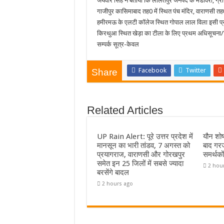
जयवीर सिंह ने बताया कि ललितपुर जनपद के मडावरा, ग्रा
गाजीपुर कासिमाबाद तह0 में स्थित पंच मंदिर, वाराणसी तह
हमीरमऊ के एलटी कॉलेज स्थित गोपाल लाल विला इसी प्र
किरथुआ स्थित खेड़ा का टीला के लिए प्रथम अधिसूचना/विज
सम्पर्क सूत्र-केवल
Facebook
Twitter
Share
Related Articles
UP Rain Alert: पूरे उत्तर प्रदेश में
यौन शोष
मानसून का भारी तांडव, 7 अगस्त को
बाद गरज
प्रयागराज, वाराणसी और गोरखपुर
समर्थको
समेत इन 25 जिलों में सबसे ज्यादा
2 hou
बरसेंगे बादल
2 hours ago