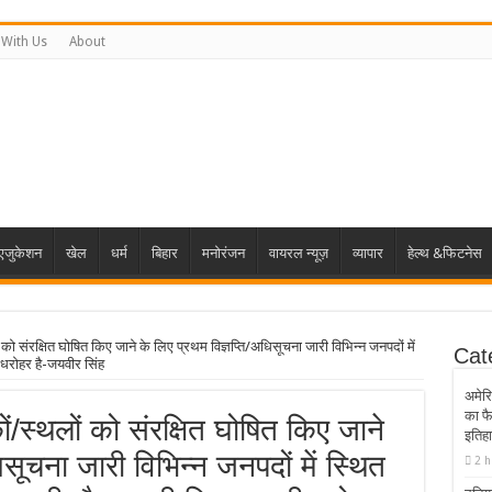
 With Us
About
एजुकेशन
खेल
धर्म
बिहार
मनोरंजन
वायरल न्यूज़
व्यापार
हेल्थ &फिटनेस
ं को संरक्षित घोषित किए जाने के लिए प्रथम विज्ञप्ति/अधिसूचना जारी विभिन्न जनपदों में
Cat
 धरोहर है-जयवीर सिंह
अमेरि
का फ
ों/स्थलों को संरक्षित घोषित किए जाने
इतिहा
िसूचना जारी विभिन्न जनपदों में स्थित
2 h