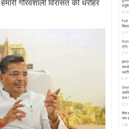
थल हमारी गौरवशाली विरासत की धरोहर
दुनिय
एजुक
2 h
PoK H
खिलाफ
17 
Dona
ट्रंप,
17 
इमरान
समर्
अल्टी
17 
Shei
अंतर
उज-
17 
शेख ह
नाम स
20 