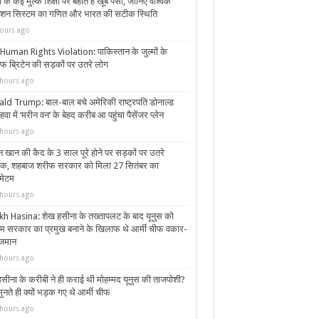
ा के कई मुल्क शिक्षा पर बहाते हैं खूब पैसा, जानिए वैश्विक
ेशन सिस्टम का गणित और भारत की सटीक स्थिति
ours ago
uman Rights Violation: पाकिस्तान के जुल्मों के
 ब्रिटेन की सड़कों पर उतरे लोग
hours ago
ld Trump: बाल-बाल बचे अमेरिकी राष्ट्रपति डोनाल्ड
 हवा में ‘मरीन वन’ के बेहद करीब आ पहुंचा पैसेंजर प्लेन
hours ago
 खान की कैद के 3 साल पूरे होने पर सड़कों पर उतरे
थक, शहबाज शरीफ सरकार को मिला 27 सितंबर का
मेटम
hours ago
kh Hasina: शेख हसीना के तख्तापलट के बाद यूनुस को
िम सरकार का प्रमुख बनाने के खिलाफ थे आर्मी चीफ वकार-
जमान
hours ago
सीना के करीबी ने ही कराई थी मोहम्मद यूनुस की ताजपोशी?
ुनते ही क्यों भड़क गए थे आर्मी चीफ
hours ago