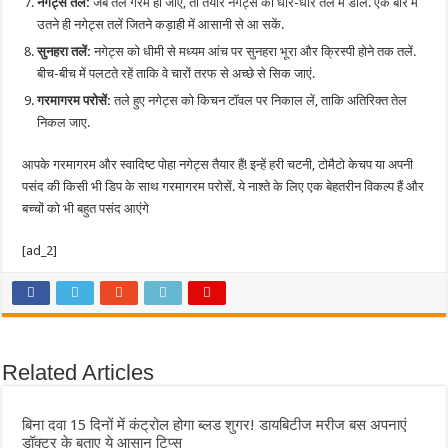
नगेट्स तलें:
जब तेल गरम हो जाए, तो तैयार नगेट्स को धीरे-धीरे तेल में डालें. एक बार में
उतने ही नगेट्स तलें जितने कड़ाही में आसानी से आ सकें.
सुनहरा तलें:
नगेट्स को धीमी से मध्यम आंच पर सुनहरा भूरा और क्रिस्पी होने तक तलें.
बीच-बीच में पलटते रहें ताकि वे चारों तरफ से अच्छे से सिक जाएं.
गरमागरम परोसें:
तले हुए नगेट्स को किचन टॉवल पर निकाल लें, ताकि अतिरिक्त तेल
निकल जाए.
आपके गरमागरम और स्वादिष्ट पोहा नगेट्स तैयार हैं! इन्हें हरी चटनी, टोमैटो केचप या अपनी
पसंद की किसी भी डिप के साथ गरमागरम परोसें. ये नाश्ते के लिए एक बेहतरीन विकल्प हैं और
बच्चों को भी बहुत पसंद आएंगे
[ad_2]
Related Articles
बिना दवा 15 दिनों में कंट्रोल होगा ब्लड शुगर! डायबिटीज मरीज बस अपनाएं
डॉक्टर के बताए ये आसान टिप्स