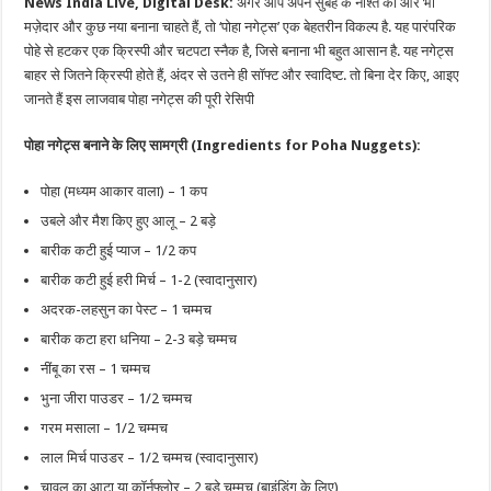
News India Live, Digital Desk:
अगर आप अपने सुबह के नाश्ते को और भी
मज़ेदार और कुछ नया बनाना चाहते हैं, तो ‘पोहा नगेट्स’ एक बेहतरीन विकल्प है. यह पारंपरिक
पोहे से हटकर एक क्रिस्पी और चटपटा स्नैक है, जिसे बनाना भी बहुत आसान है. यह नगेट्स
बाहर से जितने क्रिस्पी होते हैं, अंदर से उतने ही सॉफ्ट और स्वादिष्ट. तो बिना देर किए, आइए
जानते हैं इस लाजवाब पोहा नगेट्स की पूरी रेसिपी
पोहा नगेट्स बनाने के लिए सामग्री (Ingredients for Poha Nuggets):
पोहा (मध्यम आकार वाला) – 1 कप
उबले और मैश किए हुए आलू – 2 बड़े
बारीक कटी हुई प्याज – 1/2 कप
बारीक कटी हुई हरी मिर्च – 1-2 (स्वादानुसार)
अदरक-लहसुन का पेस्ट – 1 चम्मच
बारीक कटा हरा धनिया – 2-3 बड़े चम्मच
नींबू का रस – 1 चम्मच
भुना जीरा पाउडर – 1/2 चम्मच
गरम मसाला – 1/2 चम्मच
लाल मिर्च पाउडर – 1/2 चम्मच (स्वादानुसार)
चावल का आटा या कॉर्नफ्लोर – 2 बड़े चम्मच (बाइंडिंग के लिए)