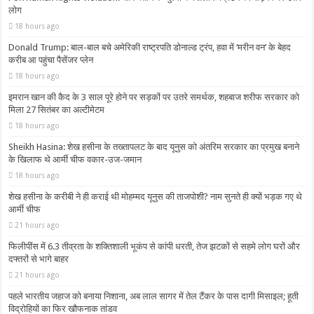
लोग
18 hours ago
Donald Trump: बाल-बाल बचे अमेरिकी राष्ट्रपति डोनाल्ड ट्रंप, हवा में ‘मरीन वन’ के बेहद
करीब आ पहुंचा पैसेंजर प्लेन
18 hours ago
इमरान खान की कैद के 3 साल पूरे होने पर सड़कों पर उतरे समर्थक, शहबाज शरीफ सरकार को
मिला 27 सितंबर का अल्टीमेटम
18 hours ago
Sheikh Hasina: शेख हसीना के तख्तापलट के बाद यूनुस को अंतरिम सरकार का प्रमुख बनाने
के खिलाफ थे आर्मी चीफ वकार-उज-जमान
18 hours ago
शेख हसीना के करीबी ने ही कराई थी मोहम्मद यूनुस की ताजपोशी? नाम सुनते ही क्यों भड़क गए थे
आर्मी चीफ
21 hours ago
फिलीपींस में 6.3 तीव्रता के शक्तिशाली भूकंप से कांपी धरती, तेज झटकों से सहमे लोग घरों और
दफ्तरों से भागे बाहर
21 hours ago
पहले भारतीय जहाज को बनाया निशाना, अब लाल सागर में तेल टैंकर के पास दागी मिसाइल; हूती
विद्रोहियों का फिर खौफनाक तांडव