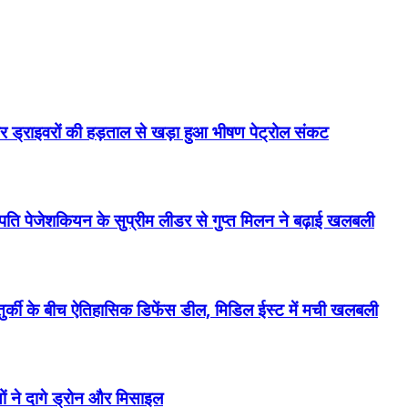
कर ड्राइवरों की हड़ताल से खड़ा हुआ भीषण पेट्रोल संकट
्ट्रपति पेजेशकियन के सुप्रीम लीडर से गुप्त मिलन ने बढ़ाई खलबली
्की के बीच ऐतिहासिक डिफेंस डील, मिडिल ईस्ट में मची खलबली
ों ने दागे ड्रोन और मिसाइल