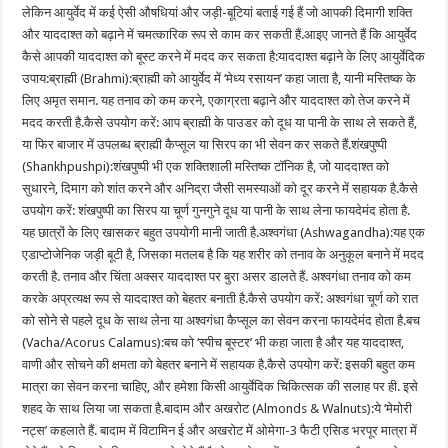
लेकिन आयुर्वेद में कई ऐसी औषधियां और जड़ी-बूटियां बताई गई हैं जो आपकी दिमागी शक्ति
और याददाश्त को बढ़ाने में चमत्कारिक रूप से काम कर सकती हैं.आइए जानते हैं कि आयुर्वेद
कैसे आपकी याददाश्त को बूस्ट करने में मदद कर सकता है:याददाश्त बढ़ाने के लिए आयुर्वेदिक
उपाय:ब्राह्मी (Brahmi):ब्राह्मी को आयुर्वेद में ‘मेध्य रसायन’ कहा जाता है, यानी मस्तिष्क के
लिए अमृत समान. यह तनाव को कम करने, एकाग्रता बढ़ाने और याददाश्त को तेज करने में
मदद करती है.कैसे उपयोग करें: आप ब्राह्मी के पाउडर को दूध या पानी के साथ ले सकते हैं,
या फिर बाजार में उपलब्ध ब्राह्मी कैप्सूल या सिरप का भी सेवन कर सकते हैं.शंखपुष्पी
(Shankhpushpi):शंखपुष्पी भी एक शक्तिशाली मस्तिष्क टॉनिक है, जो याददाश्त को
सुधारने, दिमाग को शांत करने और अनिद्रा जैसी समस्याओं को दूर करने में सहायक है.कैसे
उपयोग करें: शंखपुष्पी का सिरप या चूर्ण गुनगुने दूध या पानी के साथ लेना फायदेमंद होता है.
यह छात्रों के लिए खासकर बहुत उपयोगी मानी जाती है.अश्वगंधा (Ashwagandha):यह एक
एडाप्टोजेनिक जड़ी बूटी है, जिसका मतलब है कि यह शरीर को तनाव के अनुकूल बनाने में मदद
करती है. तनाव और चिंता अक्सर याददाश्त पर बुरा असर डालते हैं. अश्वगंधा तनाव को कम
करके अप्रत्यक्ष रूप से याददाश्त को बेहतर बनाती है.कैसे उपयोग करें: अश्वगंधा चूर्ण को रात
को सोने से पहले दूध के साथ लेना या अश्वगंधा कैप्सूल का सेवन करना फायदेमंद होता है.बच
(Vacha/Acorus Calamus):बच को ‘स्पीच बूस्टर’ भी कहा जाता है और यह याददाश्त,
वाणी और सोचने की क्षमता को बेहतर बनाने में सहायक है.कैसे उपयोग करें: इसकी बहुत कम
मात्रा का सेवन करना चाहिए, और हमेशा किसी आयुर्वेदिक चिकित्सक की सलाह पर ही. इसे
शहद के साथ लिया जा सकता है.बादाम और अखरोट (Almonds & Walnuts):ये ‘मेमोरी
नट्स’ कहलाते हैं. बादाम में विटामिन ई और अखरोट में ओमेगा-3 फैटी एसिड भरपूर मात्रा में