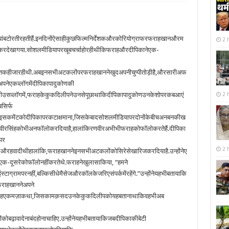
खियांबटोरतीरहतीहैं.इनदिनोंऐसाहीकुछफिल्मनिर्देशकऔरकोरियोग्राफरफराहखानऔरम
2 
ेकरदेखागया.सोशलमीडियापरखूबचर्चाहोरहीथीकिफराहऔरदीपिकानेएक-
ीबातकहीजारहीथी.अबइनसभीअटकलोंपरफराहखाननेखुदअपनीचुप्पीतोड़ीहै,औरसारीअफ
अपनेएकव्लॉगमेंदीपिकापादुकोणकी
ीथीउसव्लॉगमें,फराहकेकुकदिलीपनेउनसेपूछाथाकिदीपिकापादुकोणउनकेशोपरकबआएं
2 
सिर्फ
नेइसकमेंटकोदीपिकापरकटाक्षमाना,जिसकेबादसोशलमीडियापरदोनोंकेबीचअनबनकीख
ेरणवीरसिंहकोभीअनफॉलोकरदियाहै,हालांकिरणवीरअभीभीफराहकोफॉलोकरतेहैं.दीपिका
पर
2 
ोऔरहवादीथीहालांकि,फराहखाननेइनसभीअटकलोंकोसिरेसेखारिजकरदियाहै.उन्होंनेए
परएक-दूसरेकोफॉलोनहींकरतेथे.फराहनेखुलासाकिया, “हमने
्टाग्रामपरनहीं,बल्किसीधेमैसेजऔरकॉलकेजरिएसंपर्कमेंरहेंगे.”उन्होंनेयहभीबतायाकि
ैफराहखाननेअपने
तायाकियहएकमज़ाकथा,जिसकामक़सदउनकेकुकदिलीपकोयहबतानाथाकिवहभीअब
ोबढ़ावादेनाबंदहोनाचाहिए.उन्होंनेयहभीबतायाकिजबदीपिकाकीबेटी