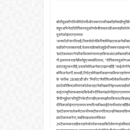
बॉलीवुडकीगलियोंमेंदोस्तीऔरतकरारकीखबरेंहमेशाहीसुर्
शहूरअभिनेत्रीदीपिकापादुकोणकेबीचचलरहीअफवाहोंकोल
दूसरेकोइंस्टाग्रामपर
‘अनफॉलो’करदियाहै,जिससेदोनोंकेरिश्तोंमेंखटासआनेक
वाहोंकोगलतबतायाहै.येअफवाहेंतबतेज़हुईथींजबफराहखानने
‘8घंटेकामकरने’कीकथितमांगपरमज़ाकियाअंदाज़मेंबातक
गी.इसपरफराहनेहँसतेहुएजवाबदियाथा, “दीपिकापादुकोणअब
8घंटाशूटकरतीहै,उसकोशोपेआनेकाटाइमनहींहै.”कईलोगों
बरेंफैलनेलगीं.साथही,रिपोर्ट्समेंयहभीकहागयाकिफराहन
के ‘कल्कि 2898एडी’और ‘स्पिरिट’जैसीफिल्मोंसेकथिततौर
8घंटेकीशिफ्टकीमांगकोलेकरहटनेकीखबरोंनेइनअफवाहोंक
कइंटरव्यूमेंसाफबतायाकिवेऔरदीपिकापहलेभीइंस्टाग्राम
‘हैप्पीन्यूईयर’कीशूटिंगकेदौरानहीएकसमझौताकियाथाकिहमइंस
दीपिकाकोइंस्टाग्रामपरजन्मदिनकीबधाईदेनाभीपसंदनहींह
‘8घंटेकाम’वालेकमेंटपरभीस्पष्टीकरणदियाउन्होंनेब
8घंटेकामकरेगा,जबकिवहअसलमेंकेवल
2घंटेकामकरताहैफराहनेजोरदेकरकहाकिऐसेमनगढ़ंतविवादोंक