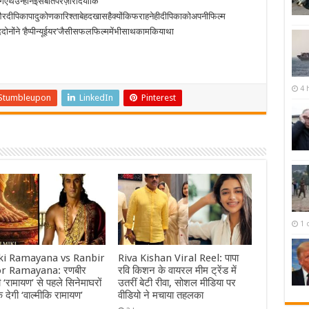
गएथेउन्होंनेइसबातपरज़ोरदियाकि
रदीपिकापादुकोणकारिश्ताबेहदखासहैक्योंकिफराहनेहीदीपिकाकोअपनीफिल्म
ोनोंने ‘हैप्पीन्यूईयर’जैसीसफलफिल्ममेंभीसाथकामकियाथा
4 
Stumbleupon
LinkedIn
Pinterest
1 
ki Ramayana vs Ranbir
Riva Kishan Viral Reel: पापा
r Ramayana: रणबीर
रवि किशन के वायरल मीम ट्रेंड में
 ‘रामायण’ से पहले सिनेमाघरों
उतरीं बेटी रीवा, सोशल मीडिया पर
क देगी ‘वाल्मीकि रामायण’
वीडियो ने मचाया तहलका