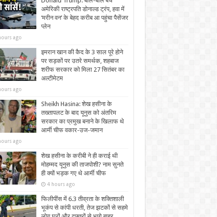
Donald Trump: बाल-बाल बचे
अमेरिकी राष्ट्रपति डोनाल्ड ट्रंप, हवा में
‘मरीन वन’ के बेहद करीब आ पहुंचा पैसेंजर
प्लेन
hours ago
इमरान खान की कैद के 3 साल पूरे होने
पर सड़कों पर उतरे समर्थक, शहबाज
शरीफ सरकार को मिला 27 सितंबर का
अल्टीमेटम
hours ago
Sheikh Hasina: शेख हसीना के
तख्तापलट के बाद यूनुस को अंतरिम
सरकार का प्रमुख बनाने के खिलाफ थे
आर्मी चीफ वकार-उज-जमान
hours ago
शेख हसीना के करीबी ने ही कराई थी
मोहम्मद यूनुस की ताजपोशी? नाम सुनते
ही क्यों भड़क गए थे आर्मी चीफ
4 hours ago
फिलीपींस में 6.3 तीव्रता के शक्तिशाली
भूकंप से कांपी धरती, तेज झटकों से सहमे
लोग घरों और दफ्तरों से भागे बाहर