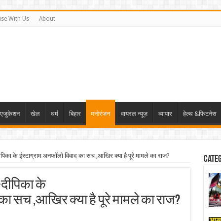
ise With Us
About
एजुकेशन
खेल
धर्म
बिहार
मनोरंजन
वायरल न्यूज़
व्यापार
हेल्थ &फिटनेस
 के इंस्टाग्राम अनफॉलो विवाद का सच ,आखिर क्या है पूरे मामले का राज?
Cate
-दीपिका के
का सच ,आखिर क्या है पूरे मामले का राज?