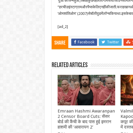
‘दुआ’काजन्महुआ,तबवहकुछपहलेलोगोंमेंसेथींजोउनसेमिलने
“हरचीज़इंस्टाग्रामऔरपैप्सकेलिएनहींकीजाती.फराहखानऔ
‘ओमशांतिओम’ (2007)सेबॉलीवुडमेंलॉन्चकियाथा.इसकेबादद
[ad_2]
Facebook
Twitter
Share
Related Articles
Emraan Hashmi Awaranpan
Valmi
2 Censor Board Cuts: सेंसर
Kapoo
बोर्ड की कैंची के बाद पास हुई इमरान
कपूर की
हाशमी की ‘आवारापन 2’
में दस्त