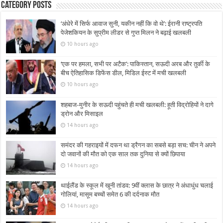
Category Posts
‘अंधेरे में सिर्फ आवाज सुनी, यकीन नहीं कि वो थे’: ईरानी राष्ट्रपति
पेजेशकियन के सुप्रीम लीडर से गुप्त मिलन ने बढ़ाई खलबली
10 hours ago
‘एक पर हमला, सभी पर अटैक’: पाकिस्तान, सऊदी अरब और तुर्की के
बीच ऐतिहासिक डिफेंस डील, मिडिल ईस्ट में मची खलबली
10 hours ago
शहबाज-मुनीर के सऊदी पहुंचते ही मची खलबली: हूती विद्रोहियों ने दागे
ड्रोन और मिसाइल
14 hours ago
समंदर की गहराइयों में दफन था ड्रैगन का सबसे बड़ा सच: चीन ने अपने
दो जवानों की मौत को एक साल तक दुनिया से क्यों छिपाया
14 hours ago
थाईलैंड के स्कूल में खूनी तांडव: 9वीं क्लास के छात्र ने अंधाधुंध चलाई
गोलियां, मासूम बच्चों समेत 6 की दर्दनाक मौत
14 hours ago