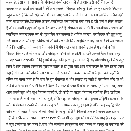
महत्व है. ऐसा माना जाता है कि गंगाजल कभी खराब नहीं होता और इसे घरों में रखने से
सकारात्मक ऊर्जा बनी रहती है. लेकिन इसकी पवित्रता और गुणों को बनाए रखने के लिए यह
बहुत ज़रूरी है कि इसे सही बर्तन में रखा जाए. प्लास्टिक में गंगाजल रखना इसलिए उचित नहीं
माना जाता क्योंकि:वैज्ञानिक कारण: प्लास्टिक रसायनों से बना होता है, जो पानी में मिल सकते
हैं और उसकी शुद्धता को प्रभावित कर सकते हैं. गंगाजल की अनोखी रासायनिक संरचना को
प्लास्टिक नकारात्मक रूप से प्रभावित कर सकता है.धार्मिक कारण: प्लास्टिक को शुद्ध धातु
नहीं माना जाता और इसे पवित्र चीज़ों को रखने के लिए अनुचित समझा जाता है.तो अब सवाल
ये है कि प्लास्टिक के बजाय किन बर्तनों में गंगाजल रखना सबसे उत्तम होगा? यहाँ 4 ऐसे
विकल्प दिए गए हैं जो परंपरा और पवित्रता दोनों की कसौटी पर खरे उतरते हैं:तांबे का पात्र
(Copper Pot):तांबे को हिंदू धर्म में बहुत पवित्र धातु माना गया है. यह औषधीय गुणों से भरपूर
होता है और इसका इस्तेमाल प्राचीन काल से ही पूजा-पाठ और पानी रखने के लिए किया जाता
रहा है. गंगाजल को तांबे के लोटे या बर्तन में रखने से न केवल उसकी पवित्रता बनी रहती है,
बल्कि यह माना जाता है कि तांबे के गुण गंगाजल में और ज़्यादा बढ़ जाते हैं. वैज्ञानिक तौर पर भी,
तांबे में पानी रखने से पानी के कई बैक्टीरिया नष्ट हो जाते हैं.चांदी का पात्र (Silver Pot):अगर
आप सबसे शुद्ध और शुभ विकल्प चाहते हैं, तो चांदी का पात्र गंगाजल रखने के लिए सर्वोत्तम
माना जाता है. चांदी एक महंगी धातु है, लेकिन इसकी पवित्रता और शुभता अद्वितीय है. चांदी के
बर्तन में गंगाजल रखने से न केवल वह अधिक समय तक शुद्ध रहता है, बल्कि यह समृद्धि और
सौभाग्य भी लाता है. चांदी में एंटी-बैक्टीरियल गुण होते हैं, जिससे जल लंबे समय तक ख़राब
नहीं होता.पीतल का पात्र (Brass Pot):पीतल भी एक शुभ और पारंपरिक धातु है जो पूजा-पाठ
में खूब इस्तेमाल की जाती है. तांबे और जस्ते के मिश्रण से बना पीतल का पात्र भी गंगाजल को
सुरक्षित और पवित्र बनाए रखने के लिए एक बेहतरीन विकल्प है. पीतल के बर्तन में रखा