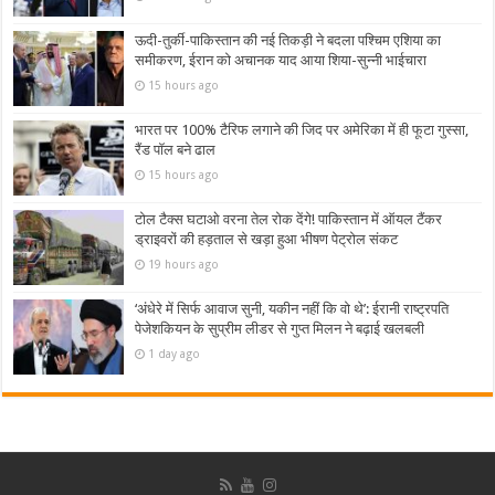
ऊदी-तुर्की-पाकिस्तान की नई तिकड़ी ने बदला पश्चिम एशिया का
समीकरण, ईरान को अचानक याद आया शिया-सुन्नी भाईचारा
15 hours ago
भारत पर 100% टैरिफ लगाने की जिद पर अमेरिका में ही फूटा गुस्सा,
रैंड पॉल बने ढाल
15 hours ago
टोल टैक्स घटाओ वरना तेल रोक देंगे! पाकिस्तान में ऑयल टैंकर
ड्राइवरों की हड़ताल से खड़ा हुआ भीषण पेट्रोल संकट
19 hours ago
‘अंधेरे में सिर्फ आवाज सुनी, यकीन नहीं कि वो थे’: ईरानी राष्ट्रपति
पेजेशकियन के सुप्रीम लीडर से गुप्त मिलन ने बढ़ाई खलबली
1 day ago