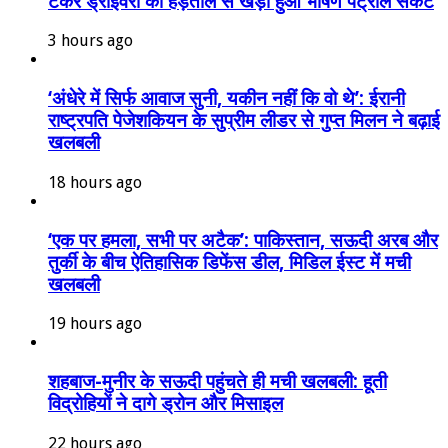
टैंकर ड्राइवरों की हड़ताल से खड़ा हुआ भीषण पेट्रोल संकट
3 hours ago
‘अंधेरे में सिर्फ आवाज सुनी, यकीन नहीं कि वो थे’: ईरानी
राष्ट्रपति पेजेशकियन के सुप्रीम लीडर से गुप्त मिलन ने बढ़ाई
खलबली
18 hours ago
‘एक पर हमला, सभी पर अटैक’: पाकिस्तान, सऊदी अरब और
तुर्की के बीच ऐतिहासिक डिफेंस डील, मिडिल ईस्ट में मची
खलबली
19 hours ago
शहबाज-मुनीर के सऊदी पहुंचते ही मची खलबली: हूती
विद्रोहियों ने दागे ड्रोन और मिसाइल
22 hours ago