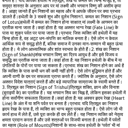
बनाते हैं। यदि आपकी हथेली में त्रिशूल, शंख या कमल का चिन्ह मौजूद है, तो
समुद्र शास्त्र के अनुसार आप पर मां लक्ष्मी और भगवान विष्णु की असीम कृपा
है। आइए जानते हैं इन निशानों का महत्व और ये आपके जीवन पर क्या प्रभाव
डालते हैं।हथेली के 3 सबसे शुभ और दुर्लभ निशान1. कमल का निशान (Sign
of Lotus)हथेली में कमल का निशान होना साक्षात् मां लक्ष्मी के आगमन का
प्रतीक माना जाता है।कहां होता है: यह अक्सर भाग्य रेखा (Fate Line) के
पास या शुक्र पर्वत पर पाया जाता है।प्रभाव: जिस व्यक्ति की हथेली में यह
चिन्ह होता है, वह अटूट धन-संपत्ति का मालिक बनता है। ऐसे लोग न केवल
आर्थिक रूप से समृद्ध होते हैं, बल्कि समाज में उनका मान-सम्मान भी बहुत ऊंचा
होता है। ये लोग आध्यात्मिक और शांत स्वभाव के होते हैं।2. शंख का निशान
(Sign of Shankh)शंख भगवान विष्णु का प्रिय आयुध है और इसे विजय व
समृद्धि का प्रतीक माना जाता है।कहां होता है: यह निशान हथेली के बीच में या
उंगलियों के पोरों पर पाया जा सकता है।प्रभाव: शंख का निशान होने का अर्थ है
कि व्यक्ति के पास कभी धन की कमी नहीं होगी। ऐसे लोग बुद्धिमान होते हैं और
अपनी वाणी के दम पर सफलता प्राप्त करते हैं। ज्योतिष के अनुसार, ऐसे लोग
अक्सर विदेश यात्राएं करते हैं और बड़े व्यापारिक साम्राज्य के स्वामी बनते हैं।
3. त्रिशूल का निशान (Sign of Trishul)त्रिशूल शक्ति, ज्ञान और विनाश
(बुराइयों के) का प्रतीक है। यह भगवान शिव का चिह्न है, लेकिन इसका हथेली में
होना सर्वांगीण सफलता दिलाता है।कहां होता है: यह अक्सर हृदय रेखा (Heart
Line) के अंत में या शनि पर्वत पर बनता है।प्रभाव: यदि त्रिशूल का निशान
हृदय रेखा के पास है, तो व्यक्ति का भाग्य बहुत प्रबल होता है। ऐसे लोग जो भी
कार्य हाथ में लेते हैं, उसे पूरा करके ही दम लेते हैं। यह निशान व्यक्ति को नेतृत्व
क्षमता प्रदान करता है और उसे शत्रुओं पर विजयी बनाता है।हथेली में पर्वतों
का महत्व (Role of Mounts)निशानों के साथ-साथ हथेली के ‘पर्वत’ भी मां