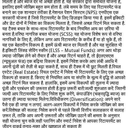
मिलती है और ब्याज दर भी अच्छी होती है. यह सरकार द्वारा समर्थित योजना है,
इसलिए इसमें जोखिम बहुत कम होता है. लंबे समय के लिए यह रिटायरमेंट फंड
बनाने का एक शानदार तरीका है.नेशनल पेंशन सिस्टम (NPS): एनपीएस एक
सरकारी योजना है जिसे रिटायरमेंट के लिए डिज़ाइन किया गया है. इसमें इक्विटी
और डेट दोनों में निवेश का विकल्प मिलता है, जिससे अच्छा रिटर्न मिल सकता है.
यह टैक्स बचत के साथ-साथ रिटायरमेंट के बाद नियमित आय का ज़रिया भी
बनता है.वरिष्ठ नागरिक बचत योजना (SCSS): यह योजना विशेष रूप से वरिष्ठ
नागरिकों के लिए है, लेकिन अगर आप रिटायरमेंट के करीब हैं या हो चुके हैं, तो
यह एक बेहतरीन विकल्प है. इसमें ऊंची ब्याज दर मिलती है और यह सुरक्षित भी
है.इक्विटी लिंक्ड सेविंग स्कीम (ELSS – Mutual Funds): अगर आप थोड़ा
ज़्यादा जोखिम लेने को तैयार हैं और अच्छा रिटर्न चाहते हैं, तो ईएलएसएस
(म्यूचुअल फंड) एक बढ़िया विकल्प है. इसमें निवेश करके आप लंबी अवधि में
अपनी पूंजी को तेज़ी से बढ़ा सकते हैं, साथ ही टैक्स में भी छूट मिलती है.रियल
एस्टेट (Real Estate): रियल एस्टेट में निवेश भी रिटायरमेंट के लिए एक अच्छा
विकल्प हो सकता है. किराए से नियमित आय या संपत्ति के मूल्य में वृद्धि से आपको
अच्छा रिटर्न मिल सकता है. हालांकि, इसमें अन्य विकल्पों की तुलना में ज़्यादा
पूंजी और प्रबंधन की ज़रूरत होती है.कुछ ज़रूरी बातें:जल्दी शुरुआत करें: जितनी
जल्दी आप रिटायरमेंट के लिए निवेश शुरू करेंगे, कंपाउंडिंग (चक्रवृद्धि ब्याज) का
उतना ही ज़्यादा फायदा मिलेगा.विविधीकरण (Diversification): अपने सारे
पैसे एक ही जगह न लगाएं. अलग-अलग विकल्पों में निवेश करके जोखिम को कम
करें.विशेषज्ञ की सलाह: निवेश करने से पहले किसी वित्तीय सलाहकार से सलाह
ज़रूर लें, ताकि आप अपनी ज़रूरतों और जोखिम उठाने की क्षमता के अनुसार
सही योजना चुन सकें.सही प्लानिंग और स्मार्ट निवेश से आपका रिटायरमेंट का
जीवन वाकई तनाव-मुक्त और खुशहाल हो सकता है!