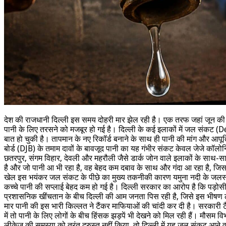
देश की राजधानी दिल्ली इस समय दोहरी मार झेल रही है। एक तरफ जहां जून की 
पानी के लिए तरसने को मजबूर हो गई है। दिल्ली के कई इलाकों में जल संकट (De
बात हो चुकी है। तापमान के नए रिकॉर्ड बनाने के साथ ही पानी की मांग और आपूर
बोर्ड (DJB) के तमाम दावों के बावजूद पानी का यह गंभीर संकट केवल जेजे कॉलो
छतरपुर, संगम विहार, देवली और महरौली जैसे डार्क जोन वाले इलाकों के साथ-स
है और जो पानी आ भी रहा है, वह बेहद कम दबाव के साथ और गंदा आ रहा है, जिससे
खेल इस भयंकर जल संकट के पीछे का मुख्य तकनीकी कारण यमुना नदी के जलस्तर में
कच्चे पानी की सप्लाई बेहद कम हो गई है। दिल्ली सरकार का आरोप है कि पड़ोसी र
प्रशासनिक खींचतान के बीच दिल्ली की आम जनता पिस रही है, जिसे इस भीषण लू (H
मार पानी की इस भारी किल्लत ने टैंकर माफियाओं की चांदी कर दी है। सरकारी टै
में तो पानी के लिए लोगों के बीच हिंसक झड़पें भी देखने को मिल रही हैं। मौसम
लीकेज की समस्या को तुरंत दुरुस्त नहीं किया, तो दिल्ली में यह जल संकट आने