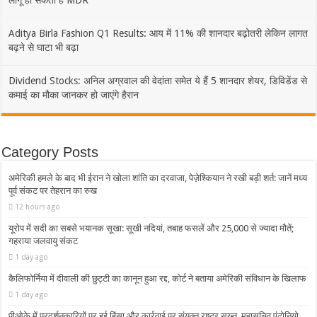
Aditya Birla Fashion Q1 Results: आय में 11% की शानदार बढ़ोतरी लेकिन लागत
बढ़ने से घाटा भी बढ़ा
Dividend Stocks: अनिल अग्रवाल की वेदांता समेत ये हैं 5 शानदार शेयर, डिविडेंड से
कमाई का मौका जानकर हो जाएंगे हैरान
Category Posts
अमेरिकी हमले के बाद भी ईरान ने खोला शांति का दरवाजा, पेज़ेश्कियान ने रखी बड़ी शर्त: जानें मध्य
पूर्व संकट पर तेहरान का रुख
12 hours ago
यूरोप में सदी का सबसे भयानक सूखा: सूखी नदियां, तबाह फसलें और 25,000 से ज्यादा मौतें;
गहराया जलवायु संकट
1 day ago
कैलिफोर्निया में दीवाली की छुट्टी का कानून हुआ रद्द, कोर्ट ने बताया अमेरिकी संविधान के खिलाफ
1 day ago
पीओके में प्रदर्शनकारियों पर हुई हिंसा और कार्रवाई पर संयुक्त राष्ट्र सख्त, महासचिव एंटोनियो