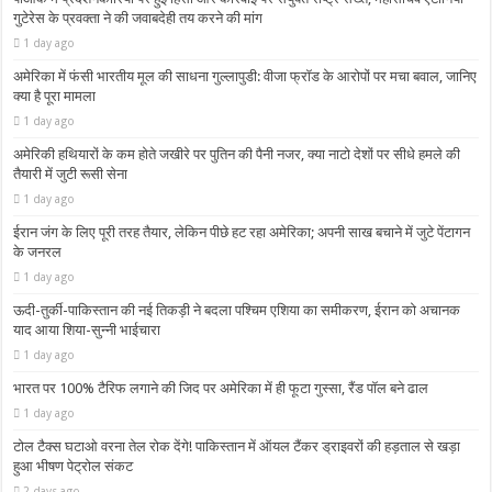
गुटेरेस के प्रवक्ता ने की जवाबदेही तय करने की मांग
1 day ago
अमेरिका में फंसी भारतीय मूल की साधना गुल्लापुडी: वीजा फ्रॉड के आरोपों पर मचा बवाल, जानिए
क्या है पूरा मामला
1 day ago
अमेरिकी हथियारों के कम होते जखीरे पर पुतिन की पैनी नजर, क्या नाटो देशों पर सीधे हमले की
तैयारी में जुटी रूसी सेना
1 day ago
ईरान जंग के लिए पूरी तरह तैयार, लेकिन पीछे हट रहा अमेरिका; अपनी साख बचाने में जुटे पेंटागन
के जनरल
1 day ago
ऊदी-तुर्की-पाकिस्तान की नई तिकड़ी ने बदला पश्चिम एशिया का समीकरण, ईरान को अचानक
याद आया शिया-सुन्नी भाईचारा
1 day ago
भारत पर 100% टैरिफ लगाने की जिद पर अमेरिका में ही फूटा गुस्सा, रैंड पॉल बने ढाल
1 day ago
टोल टैक्स घटाओ वरना तेल रोक देंगे! पाकिस्तान में ऑयल टैंकर ड्राइवरों की हड़ताल से खड़ा
हुआ भीषण पेट्रोल संकट
2 days ago