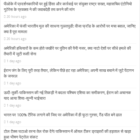
पीओके में प्रदर्शनकारियों पर हुई हिंसा और कार्रवाई पर संयुक्त राष्ट्र सख्त, महासचिव एंटोनियो
गुटेरेस के प्रवक्ता ने की जवाबदेही तय करने की मांग
20 hours ago
अमेरिका में फंसी भारतीय मूल की साधना गुल्लापुडी: वीजा फ्रॉड के आरोपों पर मचा बवाल, जानिए
क्या है पूरा मामला
20 hours ago
अमेरिकी हथियारों के कम होते जखीरे पर पुतिन की पैनी नजर, क्या नाटो देशों पर सीधे हमले की
तैयारी में जुटी रूसी सेना
1 day ago
ईरान जंग के लिए पूरी तरह तैयार, लेकिन पीछे हट रहा अमेरिका; अपनी साख बचाने में जुटे पेंटागन
के जनरल
1 day ago
ऊदी-तुर्की-पाकिस्तान की नई तिकड़ी ने बदला पश्चिम एशिया का समीकरण, ईरान को अचानक
याद आया शिया-सुन्नी भाईचारा
1 day ago
भारत पर 100% टैरिफ लगाने की जिद पर अमेरिका में ही फूटा गुस्सा, रैंड पॉल बने ढाल
1 day ago
टोल टैक्स घटाओ वरना तेल रोक देंगे! पाकिस्तान में ऑयल टैंकर ड्राइवरों की हड़ताल से खड़ा
हुआ भीषण पेट्रोल संकट