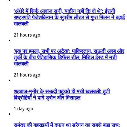
‘अंधेरे में सिर्फ आवाज सुनी, यकीन नहीं कि वो थे’: ईरानी
राष्ट्रपति पेजेशकियन के सुप्रीम लीडर से गुप्त मिलन ने बढ़ाई
खलबली
21 hours ago
‘एक पर हमला, सभी पर अटैक’: पाकिस्तान, सऊदी अरब और
तुर्की के बीच ऐतिहासिक डिफेंस डील, मिडिल ईस्ट में मची
खलबली
21 hours ago
शहबाज-मुनीर के सऊदी पहुंचते ही मची खलबली: हूती
विद्रोहियों ने दागे ड्रोन और मिसाइल
1 day ago
समंदर की गहराइयों में दफन था ड्रैगन का सबसे बड़ा सच: