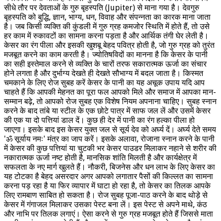
सीधे तौर पर देवताओं के गुरु बृहस्पति (Jupiter) से माना गया है। देवगुरु
बृहस्पति को बुद्धि, ज्ञान, भाग्य, धन, विवाह और संपन्नता का कारक माना जाता
है। जब किसी व्यक्ति की कुंडली में गुरु ग्रह कमजोर स्थिति में होते हैं, तो उसे
हर काम में रुकावटों का सामना करना पड़ता है और आर्थिक तंगी घेर लेती है।
केसर का रंग पीला और इसकी खुशबू बेहद पवित्र होती है, जो गुरु ग्रह को तुरंत
मजबूत करने का काम करती है। ज्योतिषविदों का मानना है कि केसर के पानी
का सही इस्तेमाल करने से व्यक्ति के चारों तरफ सकारात्मक ऊर्जा का संचार
होने लगता है और दुर्भाग्य देखते ही देखते सौभाग्य में बदल जाता है। किस्मत
चमकाने के लिए रोज सुबह करें केसर के पानी का यह अचूक उपाय यदि आप
चाहते हैं कि आपकी मेहनत का पूरा फल आपको मिले और समाज में आपका मान-
सम्मान बढ़े, तो आपको रोज सुबह एक विशेष नियम अपनाना चाहिए। सुबह स्नान
करने के बाद तांबे या स्टील के एक छोटे पात्र में साफ जल लें और उसमें केसर
की एक या दो पत्तियां डाल दें। कुछ ही देर में पानी का रंग हल्का पीला हो
जाएगा। इसके बाद इस केसर युक्त जल से सूर्य देव को अर्घ्य दें। अर्घ्य देते समय
'ॐ सूर्याय नमः' मंत्र का जाप करें। इसके अलावा, रोजाना स्नान करने के पानी
में केसर की कुछ पत्तियां या चुटकी भर केसर पाउडर मिलाकर नहाने से शरीर की
नकारात्मक ऊर्जा नष्ट होती है, मानसिक शांति मिलती है और कार्यक्षेत्र में
सफलता के नए मार्ग खुलते हैं। नौकरी, बिजनेस और धन लाभ के लिए केसर का
यह टोटका है बेहद असरदार अगर आपको लगातार पैसों की किल्लत का सामना
करना पड़ रहा है या फिर व्यापार में घाटा हो रहा है, तो केसर का तिलक आपके
लिए रामबाण साबित हो सकता है। रोज सुबह पूजा-पाठ करने के बाद थोड़े से
केसर में गंगाजल मिलाकर उसका पेस्ट बना लें। इस पेस्ट से अपने माथे, कंठ
और नाभि पर तिलक लगाएं। ऐसा करने से गुरु ग्रह मजबूत होते हैं जिससे माता