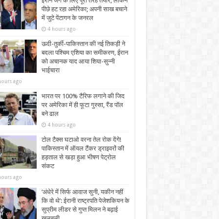
ईरान जंग के लिए पूरी तरह तैयार, लेकिन
पीछे हट रहा अमेरिका; अपनी साख बचाने
में जुटे पेंटागन के जनरल
4 hours ago
ऊदी-तुर्की-पाकिस्तान की नई तिकड़ी ने
बदला पश्चिम एशिया का समीकरण, ईरान
को अचानक याद आया शिया-सुन्नी
भाईचारा
hours ago
भारत पर 100% टैरिफ लगाने की जिद
पर अमेरिका में ही फूटा गुस्सा, रैंड पॉल
बने ढाल
4 hours ago
टोल टैक्स घटाओ वरना तेल रोक देंगे!
पाकिस्तान में ऑयल टैंकर ड्राइवरों की
हड़ताल से खड़ा हुआ भीषण पेट्रोल
संकट
hours ago
‘अंधेरे में सिर्फ आवाज सुनी, यकीन नहीं
कि वो थे’: ईरानी राष्ट्रपति पेजेशकियन के
सुप्रीम लीडर से गुप्त मिलन ने बढ़ाई
खलबली