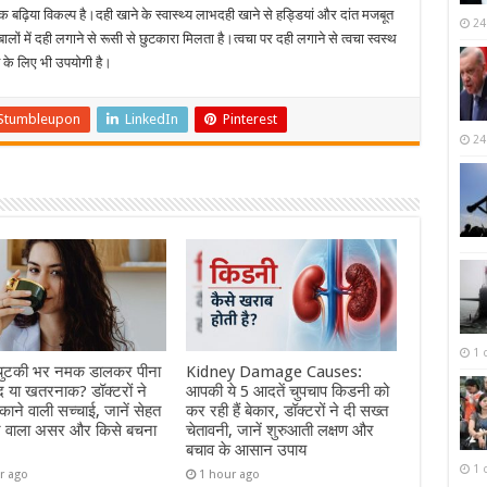
 बढ़िया विकल्प है।दही खाने के स्वास्थ्य लाभदही खाने से हड्डियां और दांत मजबूत
24
ालों में दही लगाने से रूसी से छुटकारा मिलता है।त्वचा पर दही लगाने से त्वचा स्वस्थ
े के लिए भी उपयोगी है।
Stumbleupon
LinkedIn
Pinterest
24
1 
ं चुटकी भर नमक डालकर पीना
Kidney Damage Causes:
द या खतरनाक? डॉक्टरों ने
आपकी ये 5 आदतें चुपचाप किडनी को
ंकाने वाली सच्चाई, जानें सेहत
कर रही हैं बेकार, डॉक्टरों ने दी सख्त
ने वाला असर और किसे बचना
चेतावनी, जानें शुरुआती लक्षण और
बचाव के आसान उपाय
1 
r ago
1 hour ago