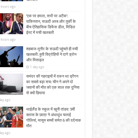
 hours ago
‘एक पर हमला, सभी पर अटैक’:
पाकिस्तान, सऊदी अरब और तुर्की के
बीच ऐतिहासिक डिफेंस डील, मिडिल
ईस्ट में मची खलबली
 hours ago
शहबाज-मुनीर के सऊदी पहुंचते ही मची
खलबली: हूती विद्रोहियों ने दागे ड्रोन
और मिसाइल
1 day ago
समंदर की गहराइयों में दफन था ड्रैगन
का सबसे बड़ा सच: चीन ने अपने दो
जवानों की मौत को एक साल तक दुनिया
से क्यों छिपाया
day ago
थाईलैंड के स्कूल में खूनी तांडव: 9वीं
क्लास के छात्र ने अंधाधुंध चलाई
गोलियां, मासूम बच्चों समेत 6 की दर्दनाक
मौत
day ago