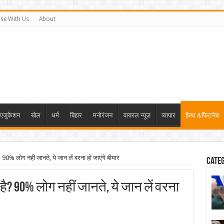
ise With Us
About
एजुकेशन
खेल
धर्म
बिहार
मनोरंजन
वायरल न्यूज़
व्यापार
हेल्थ &फिटनेस
 90% लोग नहीं जानते, ये जान लें वरना हो जाएंगे बीमार
Cate
ै? 90% लोग नहीं जानते, ये जान लें वरना