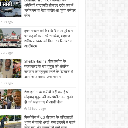
Donald Trump: बाल-बाल बचे
अमेरिकी राष्ट्रपति डोनाल्ड ट्रंप, हवा में
‘मरीन वन’ के बेहद करीब आ पहुंचा पैसेंजर
प्लेन
hours ago
इमरान खान की कैद के 3 साल पूरे होने
पर सड़कों पर उतरे समर्थक, शहबाज
शरीफ सरकार को मिला 27 सितंबर का
अल्टीमेटम
hours ago
Sheikh Hasina: शेख हसीना के
तख्तापलट के बाद यूनुस को अंतरिम
सरकार का प्रमुख बनाने के खिलाफ थे
आर्मी चीफ वकार-उज-जमान
hours ago
शेख हसीना के करीबी ने ही कराई थी
मोहम्मद यूनुस की ताजपोशी? नाम सुनते
ही क्यों भड़क गए थे आर्मी चीफ
12 hours ago
फिलीपींस में 6.3 तीव्रता के शक्तिशाली
भूकंप से कांपी धरती, तेज झटकों से सहमे
लोग घरों और दफ्तरों से भागे बाहर