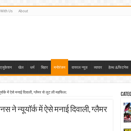
 With Us
About
एजुकेशन
खेल
धर्म
बिहार
मनोरंजन
वायरल न्यूज़
व्यापार
हेल्थ &फिटनेस
यॉर्क में ऐसे मनाई दिवाली, ग्लैमर से लूट ली महफिल:
Cate
 ने न्यूयॉर्क में ऐसे मनाई दिवाली, ग्लैमर