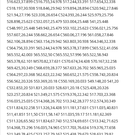
516.623,37.899 C516.755,34.978 517.244,33.391 517.654,32.338
C518.197,30.938 518.846,29.942 519.894,28.894 C520.942,27.846
521.94,27.196 523.338,26.654 C524.393,26.244 525.979,25.756
528.898,25.623 C532.057,25.479 533.004,25.448 541,25.448
C548.997,25.448 549.943,25.479 553.102,25.623 C556.021,25.756
557.607,26.244 558.662,26.654 C560.06,27.196 561.058,27.846
562.106,28.894 C563.154,29.942 563.803,30.938 564.346,32.338
C564.756,33.391 565.244,34.978 565.378,37.899 C565.522,41.056
565.552,42.003 565.552,50 C565.552,57.996 565.522,58.943
565.378,62.101 M570.82,37.631 C570.674,34.438 570.167,32.258
569.425,30.349 C568.659,28.377 567.633,26.702 565.965,25.035
C564.297,23.368 562.623,22.342 560.652,21.575 C558.743,20.834
556.562,20.326 553.369,20.18 C550.169,20.033 549.148,20 541,20
C532.853,20 531.831,20.033 528.631,20.18 C525.438,20.326
523.257,20.834 521.349,21.575 C519.376,22.342 517.703,23.368
516.035,25.035 C514.368,26.702 513.342,28.377 512.574,30.349
C511.834,32.258 511.326,34.438 511.181,37.631 C511.035,40.831
511,41.851 511,50 C511,58.147 511.035,59.17 511.181,62.369
C511.326,65.562 511.834,67.743 512.574,69.651 C513.342,71.625
514.368,73.296 516.035,74.965 C517.703,76.634 519.376,77.658
521.349,78.425 C523.257,79.167 525.438,79.673 528.631,79.82