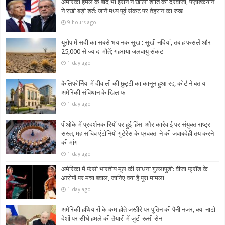
अमेरिकी हमले के बाद भी ईरान ने खोला शांति का दरवाजा, पेज़ेश्कियान
ने रखी बड़ी शर्त: जानें मध्य पूर्व संकट पर तेहरान का रुख
9 hours ago
यूरोप में सदी का सबसे भयानक सूखा: सूखी नदियां, तबाह फसलें और
25,000 से ज्यादा मौतें; गहराया जलवायु संकट
1 day ago
कैलिफोर्निया में दीवाली की छुट्टी का कानून हुआ रद्द, कोर्ट ने बताया
अमेरिकी संविधान के खिलाफ
1 day ago
पीओके में प्रदर्शनकारियों पर हुई हिंसा और कार्रवाई पर संयुक्त राष्ट्र
सख्त, महासचिव एंटोनियो गुटेरेस के प्रवक्ता ने की जवाबदेही तय करने
की मांग
1 day ago
अमेरिका में फंसी भारतीय मूल की साधना गुल्लापुडी: वीजा फ्रॉड के
आरोपों पर मचा बवाल, जानिए क्या है पूरा मामला
1 day ago
अमेरिकी हथियारों के कम होते जखीरे पर पुतिन की पैनी नजर, क्या नाटो
देशों पर सीधे हमले की तैयारी में जुटी रूसी सेना