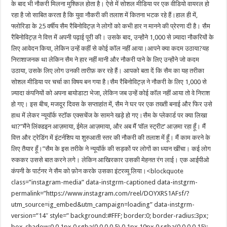
के बाद भी नौकरी मिलना मुश्किल होता है। ऐसे में सोशल मीडिया पर एक वीडियो वायरल हो
रहा है जो साबित करता है कि युवा नौकरी की तलाश में कितना भटक रहे हैं।हाल ही में,
फ्लोरिडा के 25 वर्षीय सैम रैबिनोविट्ज़ ने लोगों को कभी हार न मानने की प्रेरणा दी है। सैम
रैबिनोविट्ज़ ने वित्त में अपनी पढ़ाई पूरी की। उसके बाद, उन्होंने 1,000 से ज़्यादा नौकरियों के
लिए आवेदन किया, लेकिन उन्हें कहीं से कोई कॉल नहीं आया।आपने क्या कदम उठाया?यह
निराशाजनक था लेकिन सैम ने हार नहीं मानी और नौकरी पाने के लिए उन्होंने जो कदम
उठाया, उसके लिए लोग उनकी तारीफ़ कर रहे हैं। आपको बता दें कि सैम का यह तरीका
सोशल मीडिया पर चर्चा का विषय बन गया है।सैम रैबिनोविट्ज़ ने नौकरी के लिए 1,000 से
ज़्यादा कंपनियों को अपना बायोडाटा भेजा, लेकिन जब उन्हें कोई कॉल नहीं आया तो वे निराश
हो गए। इस बीच, मजदूर दिवस के सप्ताहांत में, सैम ने घर पर एक तख्ती बनाई और फिर उसे
हाथ में लेकर न्यूयॉर्क स्टॉक एक्सचेंज के सामने खड़े हो गए।सैम के प्लेकार्ड पर क्या लिखा
था?”मैंने लिंक्डइन आज़माया, ईमेल आज़माया, और अब मैं ‘वॉल स्ट्रीट’ आज़मा रहा हूँ। मैं
वित्त और ट्रेडिंग में इंटर्नशिप या शुरुआती स्तर की नौकरी की तलाश में हूँ। मैं काम करने के
लिए तैयार हूँ।”सैम के इस तरीके ने न्यूयॉर्क की सड़कों पर लोगों का ध्यान खींचा। कई लोग
रुककर उससे बात करने लगे। लेकिन आखिरकार उसकी मेहनत रंग लाई। एक आईपीओ
कंपनी के पार्टनर ने सैम को फ़ोन करके उसका इंटरव्यू लिया।<blockquote
class=”instagram-media” data-instgrm-captioned data-instgrm-
permalink=”https://www.instagram.com/reel/DOYXRS1AFsf/?
utm_source=ig_embed&utm_campaign=loading” data-instgrm-
version=”14″ style=” background:#FFF; border:0; border-radius:3px;
box-shadow:0 0 1px 0 rgba(0,0,0,0.5),0 1px 10px 0 rgba(0,0,0,0.15);