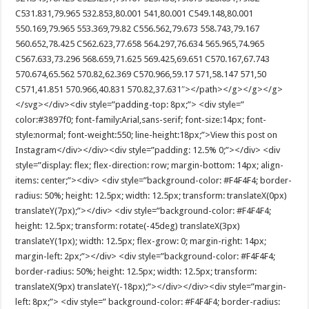
C531.831,79.965 532.853,80.001 541,80.001 C549.148,80.001
550.169,79.965 553.369,79.82 C556.562,79.673 558.743,79.167
560.652,78.425 C562.623,77.658 564.297,76.634 565.965,74.965
C567.633,73.296 568.659,71.625 569.425,69.651 C570.167,67.743
570.674,65.562 570.82,62.369 C570.966,59.17 571,58.147 571,50
C571,41.851 570.966,40.831 570.82,37.631″></path></g></g></g>
</svg></div><div style=”padding-top: 8px;”> <div style=”
color:#3897f0; font-family:Arial,sans-serif; font-size:14px; font-
style:normal; font-weight:550; line-height:18px;”>View this post on
Instagram</div></div><div style=”padding: 12.5% 0;”></div> <div
style=”display: flex; flex-direction: row; margin-bottom: 14px; align-
items: center;”><div> <div style=”background-color: #F4F4F4; border-
radius: 50%; height: 12.5px; width: 12.5px; transform: translateX(0px)
translateY(7px);”></div> <div style=”background-color: #F4F4F4;
height: 12.5px; transform: rotate(-45deg) translateX(3px)
translateY(1px); width: 12.5px; flex-grow: 0; margin-right: 14px;
margin-left: 2px;”></div> <div style=”background-color: #F4F4F4;
border-radius: 50%; height: 12.5px; width: 12.5px; transform:
translateX(9px) translateY(-18px);”></div></div><div style=”margin-
left: 8px;”> <div style=” background-color: #F4F4F4; border-radius: