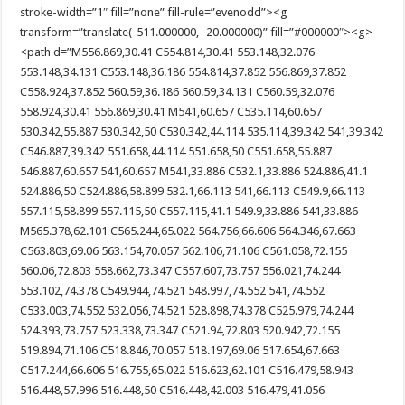
stroke-width=”1″ fill=”none” fill-rule=”evenodd”><g
transform=”translate(-511.000000, -20.000000)” fill=”#000000″><g>
<path d=”M556.869,30.41 C554.814,30.41 553.148,32.076
553.148,34.131 C553.148,36.186 554.814,37.852 556.869,37.852
C558.924,37.852 560.59,36.186 560.59,34.131 C560.59,32.076
558.924,30.41 556.869,30.41 M541,60.657 C535.114,60.657
530.342,55.887 530.342,50 C530.342,44.114 535.114,39.342 541,39.342
C546.887,39.342 551.658,44.114 551.658,50 C551.658,55.887
546.887,60.657 541,60.657 M541,33.886 C532.1,33.886 524.886,41.1
524.886,50 C524.886,58.899 532.1,66.113 541,66.113 C549.9,66.113
557.115,58.899 557.115,50 C557.115,41.1 549.9,33.886 541,33.886
M565.378,62.101 C565.244,65.022 564.756,66.606 564.346,67.663
C563.803,69.06 563.154,70.057 562.106,71.106 C561.058,72.155
560.06,72.803 558.662,73.347 C557.607,73.757 556.021,74.244
553.102,74.378 C549.944,74.521 548.997,74.552 541,74.552
C533.003,74.552 532.056,74.521 528.898,74.378 C525.979,74.244
524.393,73.757 523.338,73.347 C521.94,72.803 520.942,72.155
519.894,71.106 C518.846,70.057 518.197,69.06 517.654,67.663
C517.244,66.606 516.755,65.022 516.623,62.101 C516.479,58.943
516.448,57.996 516.448,50 C516.448,42.003 516.479,41.056