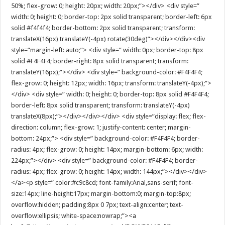
50%; flex-grow: 0; height: 20px; width: 20px;”></div> <div style=”
width: 0; height: 0; border-top: 2px solid transparent; border-left: 6px
solid #f4f4f4; border-bottom: 2px solid transparent; transform:
translateX(16px) translateY(-4px) rotate(30deg)”></div></div><div
style=”margin-left: auto;”> <div style=” width: 0px; border-top: 8px
solid #F4F4F4; border-right: 8px solid transparent; transform:
translateY(16px);”></div> <div style=” background-color: #F4F4F4;
flex-grow: 0; height: 12px; width: 16px; transform: translateY(-4px);”>
</div> <div style=” width: 0; height: 0; border-top: 8px solid #F4F4F4;
border-left: 8px solid transparent; transform: translateY(-4px)
translateX(8px);”></div></div></div> <div style=”display: flex; flex-
direction: column; flex-grow: 1; justify-content: center; margin-
bottom: 24px;”> <div style=” background-color: #F4F4F4; border-
radius: 4px; flex-grow: 0; height: 14px; margin-bottom: 6px; width:
224px;”></div> <div style=” background-color: #F4F4F4; border-
radius: 4px; flex-grow: 0; height: 14px; width: 144px;”></div></div>
</a><p style=” color:#c9c8cd; font-family:Arial,sans-serif; font-
size:14px; line-height:17px; margin-bottom:0; margin-top:8px;
overflow:hidden; padding:8px 0 7px; text-align:center; text-
overflow:ellipsis; white-space:nowrap;”><a