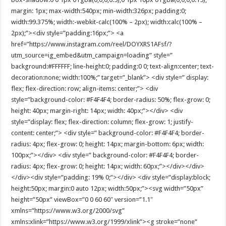
margin: 1px; max-width:540px; min-width:326px; padding:0;
width:99.375%; width:-webkit-calc(100% – 2px); width:calc(100% –
2px);”><div style=”padding:16px;”> <a
href=”https://www.instagram.com/reel/DOYXRS1AFsf/?
utm_source=ig_embed&utm_campaign=loading” style=”
background:#FFFFFF; line-height:0; padding:0 0; text-align:center; text-
decoration:none; width:100%;” target=”_blank”> <div style=” display:
flex; flex-direction: row; align-items: center;”> <div
style=”background-color: #F4F4F4; border-radius: 50%; flex-grow: 0;
height: 40px; margin-right: 14px; width: 40px;”></div> <div
style=”display: flex; flex-direction: column; flex-grow: 1; justify-
content: center;”> <div style=” background-color: #F4F4F4; border-
radius: 4px; flex-grow: 0; height: 14px; margin-bottom: 6px; width:
100px;”></div> <div style=” background-color: #F4F4F4; border-
radius: 4px; flex-grow: 0; height: 14px; width: 60px;”></div></div>
</div><div style=”padding: 19% 0;”></div> <div style=”display:block;
height:50px; margin:0 auto 12px; width:50px;”><svg width=”50px”
height=”50px” viewBox=”0 0 60 60″ version=”1.1″
xmlns=”https://www.w3.org/2000/svg”
xmlns:xlink=”https://www.w3.org/1999/xlink”><g stroke=”none”