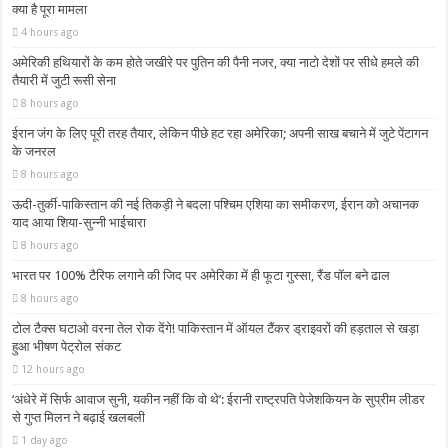
क्या है पूरा मामला
4 hours ago
अमेरिकी हथियारों के कम होते जखीरे पर पुतिन की पैनी नजर, क्या नाटो देशों पर सीधे हमले की
तैयारी में जुटी रूसी सेना
8 hours ago
ईरान जंग के लिए पूरी तरह तैयार, लेकिन पीछे हट रहा अमेरिका; अपनी साख बचाने में जुटे पेंटागन
के जनरल
8 hours ago
ऊदी-तुर्की-पाकिस्तान की नई तिकड़ी ने बदला पश्चिम एशिया का समीकरण, ईरान को अचानक
याद आया शिया-सुन्नी भाईचारा
8 hours ago
भारत पर 100% टैरिफ लगाने की जिद पर अमेरिका में ही फूटा गुस्सा, रैंड पॉल बने ढाल
8 hours ago
टोल टैक्स घटाओ वरना तेल रोक देंगे! पाकिस्तान में ऑयल टैंकर ड्राइवरों की हड़ताल से खड़ा
हुआ भीषण पेट्रोल संकट
12 hours ago
‘अंधेरे में सिर्फ आवाज सुनी, यकीन नहीं कि वो थे’: ईरानी राष्ट्रपति पेजेशकियन के सुप्रीम लीडर
से गुप्त मिलन ने बढ़ाई खलबली
1 day ago