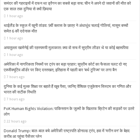
समंदर की गहराइयों में दफन था ड्रैगन का सबसे बड़ा सच: चीन ने अपने दो जवानों की मौत को
एक साल तक दुनिया से क्यों छिपाया
1 hour ago
थाईलैंड के स्कूल में खूनी तांडव: 9वीं क्लास के छात्र ने अंधाधुंध चलाई गोलियां, मासूम बच्चों
समेत 6 की दर्दनाक मौत
1 hour ago
अयातुल्ला खामेनेई की रहस्यमयी मुलाकात: क्या वो सच में सुप्रीम लीडर थे या कोई बहरूपिया
1 hour ago
अमेरिका में नागरिकता नियमों पर ट्रंप का बड़ा प्रहार: सुप्रीम कोर्ट का फैसला पलट दो नए
एक्जीक्यूटिव ऑर्डर पर किए दस्तखत, इतिहास में पहली बार ‘बर्थ टूरिज्म’ पर लगा बैन
7 hours ago
दुनिया के कई मुल्क शिक्षा पर बहाते हैं खूब पैसा, जानिए वैश्विक एजुकेशन सिस्टम का गणित और
भारत की सटीक स्थिति
7 hours ago
PoK Human Rights Violation: पाकिस्तान के जुल्मों के खिलाफ ब्रिटेन की सड़कों पर उतरे
लोग
22 hours ago
Donald Trump: बाल-बाल बचे अमेरिकी राष्ट्रपति डोनाल्ड ट्रंप, हवा में ‘मरीन वन’ के बेहद
करीब आ पहुंचा पैसेंजर प्लेन