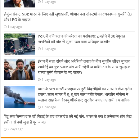
1 day ago
होर्मुज संकट खत्म: भारत के लिए बड़ी खुशखबरी, ओमान बना संकटमोचक; धकाधक गुजरेंगे तेल
और LPG के जहाज
1 day ago
PoK में पाकिस्तान की बर्बरता का पर्दाफाश: 2 महीने में 90 बेगुनाह
नागरिकों की मौत से सुलग उठा पाक अधिकृत कश्मीर
1 day ago
ईरान में सत्ता संघर्ष और अमेरिकी तनाव के बीच सुप्रीम लीडर मुज्तबा
खामेनेई का गुप्त प्लान: जंग जारी रहेगी या वाशिंगटन के साथ सुलह का
रास्ता चुनेंगे तेहरान के नए रहबर?
1 day ago
यमन के पास भारतीय जहाज पर हूती विद्रोहियों का सनसनीखेज ड्रोन
हमला: लाल सागर में धू-धू कर जला मर्चेंट वेसल, भारतीय नौसेना ने
चलाया साहसिक रेस्क्यू ऑपरेशन; सुरक्षित बचाए गए सभी 14 नाविक
1 day ago
हिंदू संत चिन्मय दास की रिहाई के बाद बांग्लादेश की नई मांग: भारत से क्या है कनेक्शन और शेख
हसीना से क्यों जुड़ा है पूरा मामला
2 days ago