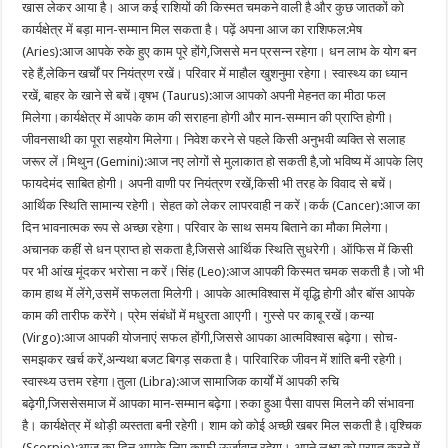
खास लेकर आया है। आज कई राशियों की किस्मत चमकने वाली है और कुछ जातकों को
कार्यक्षेत्र में बड़ा मान-सम्मान मिल सकता है। पढ़ें अपना आज का राशिफल:मेष
(Aries):आज आपके रुके हुए काम पूरे होंगे,जिससे मन प्रसन्न रहेगा। धन लाभ के योग बन
रहे हैं,लेकिन खर्चों पर नियंत्रण रखें। परिवार में माहौल खुशनुमा रहेगा। स्वास्थ्य का ध्यान
रखें, बाहर के खाने से बचें।वृषभ (Taurus):आज आपको अपनी मेहनत का मीठा फल
मिलेगा।कार्यक्षेत्र में आपके काम की सराहना होगी और मान-सम्मान की प्राप्ति होगी।
जीवनसाथी का पूरा सहयोग मिलेगा। निवेश करने से पहले किसी अनुभवी व्यक्ति से सलाह
जरूर लें।मिथुन (Gemini):आज नए लोगों से मुलाकात हो सकती है,जो भविष्य में आपके लिए
फायदेमंद साबित होगी। अपनी वाणी पर नियंत्रण रखें,किसी भी तरह के विवाद से बचें।
आर्थिक स्थिति सामान्य रहेगी। सेहत को लेकर लापरवाही न करें।कर्क (Cancer):आज का
दिन भावनात्मक रूप से अच्छा रहेगा। परिवार के साथ समय बिताने का मौका मिलेगा।
अचानक कहीं से धन प्राप्त हो सकता है,जिससे आर्थिक स्थिति सुधरेगी। ऑफिस में किसी
पर भी आंख मूंदकर भरोसा न करें।सिंह (Leo):आज आपकी किस्मत चमक सकती है।जो भी
काम हाथ में लेंगे,उसमें सफलता मिलेगी। आपके आत्मविश्वास में वृद्धि होगी और बॉस आपके
काम की तारीफ करेंगे। प्रेम संबंधों में मधुरता आएगी। गुस्से पर काबू रखें।कन्या
(Virgo):आज आपकी योजनाएं सफल होंगी,जिससे आपका आत्मविश्वास बढ़ेगा। सोच-
समझकर खर्च करें,अन्यथा बजट बिगड़ सकता है। पारिवारिक जीवन में शांति बनी रहेगी।
स्वास्थ्य उत्तम रहेगा।तुला (Libra):आज सामाजिक कार्यों में आपकी रुचि
बढ़ेगी,जिससेसमाज में आपका मान-सम्मान बढ़ेगा।रुका हुआ पैसा वापस मिलने की संभावना
है। कार्यक्षेत्र में थोड़ी व्यस्तता बनी रहेगी। शाम को कोई अच्छी खबर मिल सकती है।वृश्चिक
(Scorpio):आज का दिन आपके लिए काफी ऊर्जावान रहेगा। अपने लक्ष्य को प्राप्त करने में