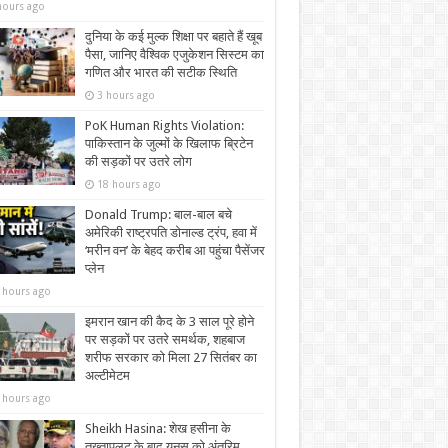
hours ago
दुनिया के कई मुल्क शिक्षा पर बहाते हैं खूब
पैसा, जानिए वैश्विक एजुकेशन सिस्टम का
गणित और भारत की सटीक स्थिति
3 hours ago
PoK Human Rights Violation:
पाकिस्तान के जुल्मों के खिलाफ ब्रिटेन
की सड़कों पर उतरे लोग
18 hours ago
Donald Trump: बाल-बाल बचे
अमेरिकी राष्ट्रपति डोनाल्ड ट्रंप, हवा में
‘मरीन वन’ के बेहद करीब आ पहुंचा पैसेंजर
प्लेन
 hours ago
इमरान खान की कैद के 3 साल पूरे होने
पर सड़कों पर उतरे समर्थक, शहबाज
शरीफ सरकार को मिला 27 सितंबर का
अल्टीमेटम
 hours ago
Sheikh Hasina: शेख हसीना के
तख्तापलट के बाद यूनुस को अंतरिम