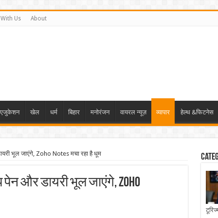
 With Us
About
एजुकेशन
खेल
धर्म
बिहार
मनोरंजन
वायरल न्यूज़
व्यापार
हेल्थ &फिटनेस
यरी भूल जाएंगे, Zoho Notes मचा रहा है धूम
Cate
पेन और डायरी भूल जाएंगे, Zoho
टूरिज