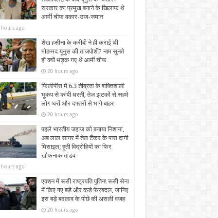
सरकार का प्रमुख बनाने के खिलाफ थे
आर्मी चीफ वकार-उज-जमान
 hours ago
शेख हसीना के करीबी ने ही कराई थी
मोहम्मद यूनुस की ताजपोशी? नाम सुनते
ही क्यों भड़क गए थे आर्मी चीफ
20 hours ago
फिलीपींस में 6.3 तीव्रता के शक्तिशाली
भूकंप से कांपी धरती, तेज झटकों से सहमे
लोग घरों और दफ्तरों से भागे बाहर
20 hours ago
पहले भारतीय जहाज को बनाया निशाना,
अब लाल सागर में तेल टैंकर के पास दागी
मिसाइल; हूती विद्रोहियों का फिर
खौफनाक तांडव
 hours ago
एक्शन में रूसी राष्ट्रपति पुतिन! रूसी सेना
में किए गए बड़े और कड़े फेरबदल, जानिए
इस बड़े बदलाव के पीछे की असली वजह
20 hours ago