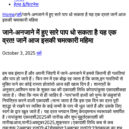
हेल्थ &फिटनेस
Home
/
धर्म
/
जाने-अनजाने में हुए सारे पाप धो सकता है यह एक व्रत! जानें आज
इसकी चमत्कारी महिमा
जाने-अनजाने में हुए सारे पाप धो सकता है यह एक
व्रत! जानें आज इसकी चमत्कारी महिमा
October 3, 2025
धर्म
हम सब इंसान हैं और अपनी जिंदगी में जाने-अनजाने में हमसे कितनी ही गलतियां
और पाप हो जाते हैं। फिर मन में एक बोझ रह जाता है कि काश,इन गलतियों से
मुक्ति पाने का कोई रास्ता होता!तो आज वही खास दिन है। शास्त्रों के
अनुसार,आश्विन मास के शुक्ल पक्ष की एकादशी तिथि कोपापांकुशा एकादशीकहा
जाता है। जैसा कि नाम से ही जाहिर है -‘पाप’रूपी हाथी को पुण्य के‘अंकुश’से
नियंत्रित करने वाली एकादशी।माना जाता है कि इस एक दिन का व्रत पूरी
श्रद्धा से रखने पर व्यक्ति के कई जन्मों के पाप भी धुल जाते हैं और उसके लिए
स्वर्ग के द्वार खुल जाते हैं। यह व्रत भगवान विष्णु केपद्मनाभ स्वरूपको समर्पित
है।पापांकुशा एकादशी2025की तारीख और शुभ मुहूर्तएकादशी की
तारीख:आज,यानी3अक्टूबर2025,शुक्रवार।एकादशी तिथि कब से कब
तक:शुरू:2अक्टूबर,रात09:47सेसमाप्त:3अक्टूबर,रात09:39तकपूजा का शुभ