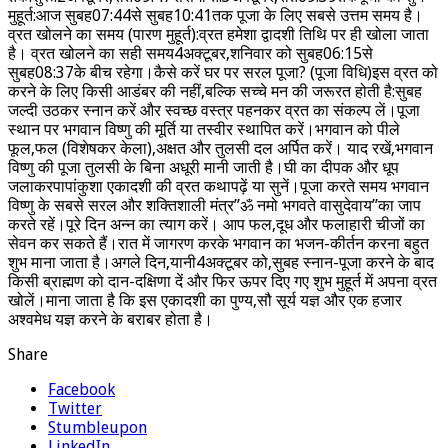
मुहूर्त:आज सुबह07:44से सुबह10:41तक पूजा के लिए सबसे उत्तम समय है।
व्रत खोलने का समय (पारण मुहूर्त):व्रत हमेशा द्वादशी तिथि पर ही खोला जाता
है। व्रत खोलने का सही समय4अक्टूबर,शनिवार को सुबह06:15से
सुबह08:37के बीच रहेगा।कैसे करें घर पर सरल पूजा? (पूजा विधि)इस व्रत को
करने के लिए किसी आडंबर की नहीं,बल्कि सच्चे मन की जरूरत होती है:सुबह
जल्दी उठकर स्नान करें और स्वच्छ वस्त्र पहनकर व्रत का संकल्प लें।पूजा
स्थान पर भगवान विष्णु की मूर्ति या तस्वीर स्थापित करें।भगवान को पीले
फूल,फल (विशेषकर केला),अक्षत और तुलसी दल अर्पित करें। याद रखें,भगवान
विष्णु की पूजा तुलसी के बिना अधूरी मानी जाती है।घी का दीपक और धूप
जलाकरपापांकुशा एकादशी की व्रत कथापढ़ें या सुनें।पूजा करते समय भगवान
विष्णु के सबसे सरल और शक्तिशाली मंत्र”ॐ नमो भगवते वासुदेवाय”का जाप
करते रहें।पूरे दिन अन्न का त्याग करें। आप फल,दूध और फलाहारी चीजों का
सेवन कर सकते हैं।रात में जागरण करके भगवान का भजन-कीर्तन करना बहुत
शुभ माना जाता है।अगले दिन,यानी4अक्टूबर को,सुबह स्नान-पूजा करने के बाद
किसी ब्राह्मण को दान-दक्षिणा दें और फिर ऊपर दिए गए शुभ मुहूर्त में अपना व्रत
खोलें।माना जाता है कि इस एकादशी का पुण्य,सौ सूर्य यज्ञ और एक हजार
अश्वमेध यज्ञ करने के बराबर होता है।
Share
Facebook
Twitter
Stumbleupon
LinkedIn