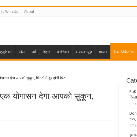
ise With Us
About
एजुकेशन
खेल
धर्म
बिहार
मनोरंजन
वायरल न्यूज़
व्यापार
हेल्थ &फिटनेस
गासन देगा आपको सुकून, मिनटों में दूर होगी चिंता:
Cat
PoK H
े एक योगासन देगा आपको सुकून,
खिलाफ
7 h
Dona
ट्रंप,
7 h
इमरान