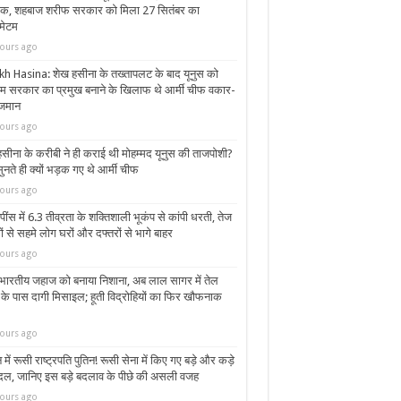
थक, शहबाज शरीफ सरकार को मिला 27 सितंबर का
मेटम
ours ago
kh Hasina: शेख हसीना के तख्तापलट के बाद यूनुस को
िम सरकार का प्रमुख बनाने के खिलाफ थे आर्मी चीफ वकार-
जमान
ours ago
सीना के करीबी ने ही कराई थी मोहम्मद यूनुस की ताजपोशी?
ुनते ही क्यों भड़क गए थे आर्मी चीफ
ours ago
ींस में 6.3 तीव्रता के शक्तिशाली भूकंप से कांपी धरती, तेज
 से सहमे लोग घरों और दफ्तरों से भागे बाहर
ours ago
भारतीय जहाज को बनाया निशाना, अब लाल सागर में तेल
 के पास दागी मिसाइल; हूती विद्रोहियों का फिर खौफनाक
ours ago
 में रूसी राष्ट्रपति पुतिन! रूसी सेना में किए गए बड़े और कड़े
दल, जानिए इस बड़े बदलाव के पीछे की असली वजह
ours ago