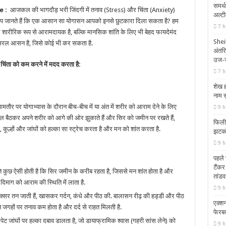
समर्
e :
आजकल की भागदौड़ भरी जिंदगी में तनाव (Stress) और चिंता (Anxiety)
अल्टी
ा आप जानते हैं कि एक आसान सा योगासन आपको इनसे छुटकारा दिला सकता है? हम
7 h
ल शारीरिक रूप से आरामदायक है, बल्कि मानसिक शांति के लिए भी बेहद फायदेमंद
Shei
र सरल आसन है, जिसे कोई भी कर सकता है.
अंतर
उज-
चिंता को कम करने में मदद करता है:
7 h
शेख ह
नाम स
ौर पर योगाभ्यास के दौरान बीच-बीच में या अंत में शरीर को आराम देने के लिए
9 h
 बल बैठकर अपने शरीर को आगे की ओर झुकाते हैं और सिर को जमीन पर रखते हैं,
फिलीप
, कूल्हों और जांघों को हल्का सा स्ट्रेच करता है और मन को शांत करता है.
झटकों
9 h
पहले 
टैंकर
ि कुछ ऐसी होती है कि सिर जमीन के करीब रहता है, जिससे मन शांत होता है और
तांडव
 दिमाग को आराम की स्थिति में लाता है.
9 h
 अक्सर तन जाती हैं, खासकर गर्दन, कंधे और पीठ की. बालासन रीढ़ की हड्डी और पीठ
एक्शन
इन जगहों पर तनाव कम होता है और दर्द से राहत मिलती है.
फेरब
ेट जांघों पर हल्का दबाव डालता है, जो डायाफ्रामिक श्वास (गहरी सांस लेने) को
9 h