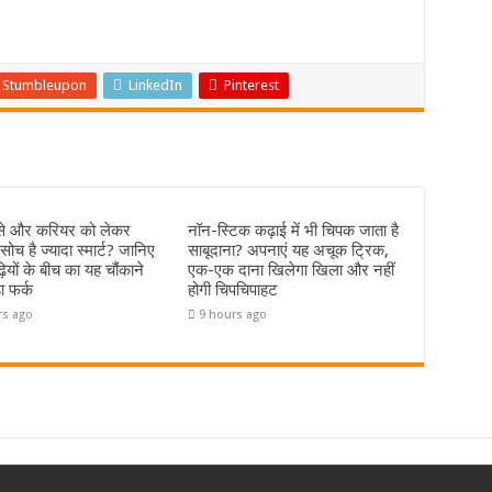
Stumbleupon
LinkedIn
Pinterest
पैसे और करियर को लेकर
नॉन-स्टिक कढ़ाई में भी चिपक जाता है
ोच है ज्यादा स्मार्ट? जानिए
साबूदाना? अपनाएं यह अचूक ट्रिक,
ढ़ियों के बीच का यह चौंकाने
एक-एक दाना खिलेगा खिला और नहीं
ा फर्क
होगी चिपचिपाहट
rs ago
9 hours ago