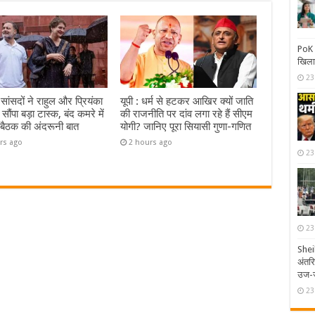
PoK H
खिलाफ
23
 सांसदों ने राहुल और प्रियंका
यूपी : धर्म से हटकर आखिर क्यों जाति
 सौंपा बड़ा टास्क, बंद कमरे में
की राजनीति पर दांव लगा रहे हैं सीएम
्त बैठक की अंदरूनी बात
योगी? जानिए पूरा सियासी गुणा-गणित
rs ago
2 hours ago
23
23
Shei
अंतर
उज-
23