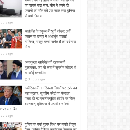
समंदर की गहराइयों में दफन था ड्रैगन
का सबसे बड़ा सच: चीन ने अपने दो
जवानों की मौत को एक साल तक दुनिया
से क्यों छिपाया
hours ago
थाईलैंड के स्कूल में खूनी तांडव: 9वीं
क्लास के छात्र ने अंधाधुंध चलाई
गोलियां, मासूम बच्चों समेत 6 की दर्दनाक
मौत
hours ago
अयातुल्ला खामेनेई की रहस्यमयी
मुलाकात: क्या वो सच में सुप्रीम लीडर थे
या कोई बहरूपिया
3 hours ago
अमेरिका में नागरिकता नियमों पर ट्रंप का
बड़ा प्रहार: सुप्रीम कोर्ट का फैसला
पलट दो नए एक्जीक्यूटिव ऑर्डर पर किए
दस्तखत, इतिहास में पहली बार ‘बर्थ
्म’ पर लगा बैन
hours ago
दुनिया के कई मुल्क शिक्षा पर बहाते हैं खूब
पैसा, जानिए वैश्विक एजुकेशन सिस्टम का