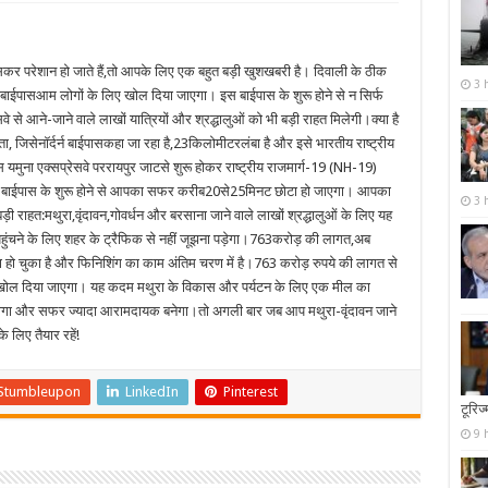
कर परेशान हो जाते हैं,तो आपके लिए एक बहुत बड़ी खुशखबरी है। दिवाली के ठीक
3 
र्न बाईपासआम लोगों के लिए खोल दिया जाएगा। इस बाईपास के शुरू होने से न सिर्फ
 से आने-जाने वाले लाखों यात्रियों और श्रद्धालुओं को भी बड़ी राहत मिलेगी।क्या है
, जिसेनॉर्दर्न बाईपासकहा जा रहा है,23किलोमीटरलंबा है और इसे भारतीय राष्ट्रीय
यमुना एक्सप्रेसवे पररायपुर जाटसे शुरू होकर राष्ट्रीय राजमार्ग-19 (NH-19)
 बाईपास के शुरू होने से आपका सफर करीब20से25मिनट छोटा हो जाएगा। आपका
3 
ड़ी राहत:मथुरा,वृंदावन,गोवर्धन और बरसाना जाने वाले लाखों श्रद्धालुओं के लिए यह
 पहुंचने के लिए शहर के ट्रैफिक से नहीं जूझना पड़ेगा।763करोड़ की लागत,अब
 हो चुका है और फिनिशिंग का काम अंतिम चरण में है।763 करोड़ रुपये की लागत से
ए खोल दिया जाएगा। यह कदम मथुरा के विकास और पर्यटन के लिए एक मील का
होगा और सफर ज्यादा आरामदायक बनेगा।तो अगली बार जब आप मथुरा-वृंदावन जाने
लिए तैयार रहें!
Stumbleupon
LinkedIn
Pinterest
टूरिज
9 