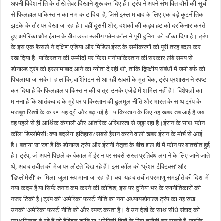
अपनी विदेश नीति के तीखे तेवर दिखाने शुरू कर दिए हैं। ट्रंप ने अपने संभावित दौरों की सूची
से फिलहाल पाकिस्तान का नाम काट दिया है, जिसे इस्लामाबाद के लिए एक बड़े कूटनीतिक
झटके के तौर पर देखा जा रहा है। वहीं दूसरी ओर, दशकों की कड़वाहट को दरकिनार करते
हुए अमेरिका और ईरान के बीच उच्च स्तरीय फोन कॉल ने पूरी दुनिया को चौंका दिया है। ट्रंप
के इस एक फैसले ने दक्षिण एशिया और मिडिल ईस्ट के समीकरणों को पूरी तरह बदल कर
रख दिया है।पाकिस्तान की उम्मीदों पर फिरा पानीपाकिस्तान की सरकार लंबे समय से
डोनाल्ड ट्रंप को इस्लामाबाद आने का न्योता दे रही थी, ताकि द्विपक्षीय संबंधों में जमी बर्फ को
पिघलाया जा सके। हालांकि, वाशिंगटन से आ रही खबरों के मुताबिक, ट्रंप प्रशासन ने स्पष्ट
कर दिया है कि फिलहाल पाकिस्तान की यात्रा उनके एजेंडे में शामिल नहीं है। विशेषज्ञों का
मानना है कि आतंकवाद के मुद्दे पर पाकिस्तान की ढुलमुल नीति और भारत के साथ ट्रंप के
मजबूत रिश्तों के कारण यह दूरी और बढ़ गई है। पाकिस्तान के लिए यह खबर तब आई है जब
वह पहले से ही आर्थिक कंगाली और आंतरिक अस्थिरता से जूझ रहा है।ईरान के साथ ‘फोन
कॉल’ डिप्लोमेसी: क्या बदलेगा इतिहास?सबसे हैरान करने वाली खबर ईरान के मोर्चे से आई
है। बताया जा रहा है कि डोनाल्ड ट्रंप और ईरानी नेतृत्व के बीच हाल ही में फोन पर बातचीत हुई
है। ट्रंप, जो अपने पिछले कार्यकाल में ईरान पर सबसे सख्त प्रतिबंध लगाने के लिए जाने जाते
थे, अब बातचीत की मेज पर लौटते दिख रहे हैं। इस कॉल को ‘प्रेशर टैक्टिक्स’ और
‘डिप्लोमेसी’ का मिला-जुला रूप माना जा रहा है। क्या यह बातचीत परमाणु समझौते की दिशा में
नया कदम है या सिर्फ तनाव कम करने की कोशिश, इस पर दुनिया भर के रणनीतिकारों की
नजर टिकी है।ट्रंप की ‘अमेरिका फर्स्ट’ नीति का नया अध्यायडोनाल्ड ट्रंप का यह रुख
उनकी ‘अमेरिका फर्स्ट’ नीति को और स्पष्ट करता है। वे उन देशों के साथ सीधे संवाद को
प्राथमिकता दे रहे हैं जो वैश्विक शांति या अमेरिकी हितों के लिए चुनौती बन सकते हैं, जबकि