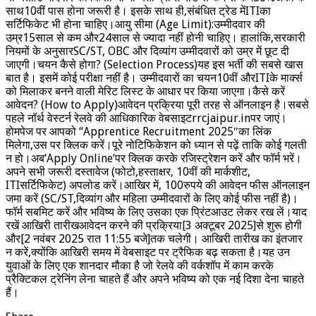
साथ10वीं पास होना जरूरी है। इसके साथ ही,संबंधित ट्रेड मेंITIका
सर्टिफिकेट भी होना चाहिए।आयु सीमा (Age Limit):उम्मीदवार की
उम्र15साल से कम और24साल से ज्यादा नहीं होनी चाहिए। हालांकि,सरकारी
नियमों के अनुसारSC/ST, OBC और दिव्यांग उम्मीदवारों को उम्र में छूट दी
जाएगी।चयन कैसे होगा? (Selection Process)यह इस भर्ती की सबसे खास
बात है। इसमें कोई परीक्षा नहीं है। उम्मीदवारों का चयन10वीं औरITIके मार्क्स
को मिलाकर बनने वाली मेरिट लिस्ट के आधार पर किया जाएगा।कैसे करें
आवेदन? (How to Apply)आवेदन प्रक्रिया पूरी तरह से ऑनलाइन है।सबसे
पहले नॉर्थ वेस्टर्न रेलवे की आधिकारिक वेबसाइटrrcjaipur.inपर जाएं।
होमपेज पर आपको “Apprentice Recruitment 2025″का लिंक
मिलेगा,उस पर क्लिक करें।पूरे नोटिफिकेशन को ध्यान से पढ़ें ताकि कोई गलती
न हो।अब‘Apply Online’पर क्लिक करके रजिस्ट्रेशन करें और फॉर्म भरें।
अपने सभी जरूरी दस्तावेज (फोटो,हस्ताक्षर, 10वीं की मार्कशीट,
ITIसर्टिफिकेट) अपलोड करें।आखिर में, 100रुपये की आवेदन फीस ऑनलाइन
जमा करें (SC/ST,दिव्यांग और महिला उम्मीदवारों के लिए कोई फीस नहीं है)।
फॉर्म सबमिट करें और भविष्य के लिए उसका एक प्रिंटआउट लेकर रख लें।याद
रखें आखिरी तारीखआवेदन करने की प्रक्रिया[3 अक्टूबर 2025]से शुरू होगी
और[2 नवंबर 2025 रात 11:55 बजे]तक चलेगी। आखिरी तारीख का इंतजार
न करें,क्योंकि आखिरी समय में वेबसाइट पर ट्रैफिक बढ़ सकता है।यह उन
युवाओं के लिए एक शानदार मौका है जो रेलवे की वर्कशॉप में काम करके
प्रैक्टिकल ट्रेनिंग लेना चाहते हैं और अपने भविष्य को एक नई दिशा देना चाहते
हैं।