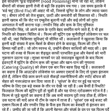
इसे साधारण ‘फूड पॉइजनिंग’ (Food Poisoning) माना जा रहा था, लेकिन
बीमारों की संख्या इतनी तेजी से बढ़ी कि हड़कंप मच गया। उस समय इलाके में
‘बर्ड फ्लू’ (Bird Flu) की आहट भी थी, जिससे यूनिट के लोग और ज्यादा घबरा
गए। बीमार लोगों को तेज बुखार, उल्टी और कमजोरी की शिकायत थी। स्थिति
इतनी खराब थी कि सेट पर एम्बुलेंस बुलानी पड़ी और कई लोगों को तुरंत
अस्पताल में भर्ती कराना पड़ा।रणवीर सिंह और क्रू के लिए मुश्किल
घड़ीरणवीर सिंह, जो अपने काम के प्रति बेहद समर्पित माने जाते हैं, वे भी इस
स्थिति को देखकर चिंतित थे। फिल्म की शूटिंग एक चुनौतीपूर्ण लोकेशन पर चल
रही थी, जहां चिकित्सा सुविधाएं भी सीमित थीं। कलाकारों ने खुलासा किया कि
इतनी बड़ी संख्या में क्रू मेंबर्स के बीमार होने के बावजूद, फिल्म की टीम ने
हिम्मत नहीं हारी। जो लोग स्वस्थ थे, उन्होंने बीमार साथियों की मदद की। इस
घटना की वजह से फिल्म का शेड्यूल काफी प्रभावित हुआ और मेकर्स को भारी
नुकसान उठाना पड़ा।सुरक्षा मानकों पर उठे सवालइस खुलासे के बाद फिल्म
इंडस्ट्री में शूटिंग के दौरान क्रू की सुरक्षा और खान-पान की गुणवत्ता
(Catering Quality) को लेकर एक बार फिर बहस छिड़ गई है। कलाकारों
का कहना है कि आउटडोर लोकेशंस पर अक्सर एक्टर्स के लिए तो पुख्ता इंतजाम
होते हैं, लेकिन पीछे काम करने वाले सैकड़ों तकनीशियनों और स्पॉट बॉयज की
सेहत को नजरअंदाज कर दिया जाता है। ‘धुरंधर’ के सेट पर हुई यह घटना
भविष्य के लिए एक बड़े सबक के तौर पर देखी जा रही है।अब कैसी है स्थिति?
फिलहाल फिल्म की शूटिंग पूरी हो चुकी है और यह पोस्ट-प्रोडक्शन स्टेज में है।
फिल्म से जुड़े सूत्रों का कहना है कि अब सभी सदस्य पूरी तरह ठीक हैं, लेकिन
उस घटना की यादें आज भी टीम के जहन में ताजा हैं। ‘धुरंधर’ एक बड़े बजट की
एक्शन फिल्म है और रणवीर सिंह के फैंस इस फिल्म का बेसब्री से इंतजार कर
रहे हैं। उम्मीद की जा रही है कि अपनी मेहनत और संघर्ष के दम पर यह फिल्म पर्दे