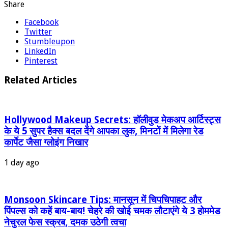
Share
Facebook
Twitter
Stumbleupon
LinkedIn
Pinterest
Related Articles
Hollywood Makeup Secrets: हॉलीवुड मेकअप आर्टिस्ट्स
के ये 5 सुपर हैक्स बदल देंगे आपका लुक, मिनटों में मिलेगा रेड
कार्पेट जैसा ग्‍लोइंग निखार
1 day ago
Monsoon Skincare Tips: मानसून में चिपचिपाहट और
पिंपल्स को कहें बाय-बाय! चेहरे की खोई चमक लौटाएंगे ये 3 होममेड
नेचुरल फेस स्क्रब, दमक उठेगी त्वचा