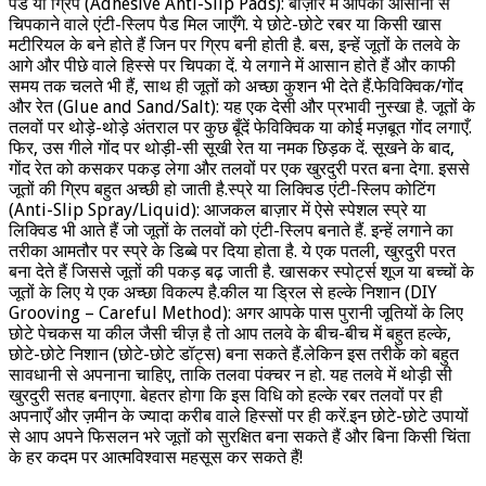
पैड या ग्रिप (Adhesive Anti-Slip Pads): बाज़ार में आपको आसानी से
चिपकाने वाले एंटी-स्लिप पैड मिल जाएँगे. ये छोटे-छोटे रबर या किसी खास
मटीरियल के बने होते हैं जिन पर ग्रिप बनी होती है. बस, इन्हें जूतों के तलवे के
आगे और पीछे वाले हिस्से पर चिपका दें. ये लगाने में आसान होते हैं और काफी
समय तक चलते भी हैं, साथ ही जूतों को अच्छा कुशन भी देते हैं.फेविक्विक/गोंद
और रेत (Glue and Sand/Salt): यह एक देसी और प्रभावी नुस्खा है. जूतों के
तलवों पर थोड़े-थोड़े अंतराल पर कुछ बूँदें फेविक्विक या कोई मज़बूत गोंद लगाएँ.
फिर, उस गीले गोंद पर थोड़ी-सी सूखी रेत या नमक छिड़क दें. सूखने के बाद,
गोंद रेत को कसकर पकड़ लेगा और तलवों पर एक खुरदुरी परत बना देगा. इससे
जूतों की ग्रिप बहुत अच्छी हो जाती है.स्प्रे या लिक्विड एंटी-स्लिप कोटिंग
(Anti-Slip Spray/Liquid): आजकल बाज़ार में ऐसे स्पेशल स्प्रे या
लिक्विड भी आते हैं जो जूतों के तलवों को एंटी-स्लिप बनाते हैं. इन्हें लगाने का
तरीका आमतौर पर स्प्रे के डिब्बे पर दिया होता है. ये एक पतली, खुरदुरी परत
बना देते हैं जिससे जूतों की पकड़ बढ़ जाती है. खासकर स्पोर्ट्स शूज या बच्चों के
जूतों के लिए ये एक अच्छा विकल्प है.कील या ड्रिल से हल्के निशान (DIY
Grooving – Careful Method): अगर आपके पास पुरानी जूतियों के लिए
छोटे पेचकस या कील जैसी चीज़ है तो आप तलवे के बीच-बीच में बहुत हल्के,
छोटे-छोटे निशान (छोटे-छोटे डॉट्स) बना सकते हैं.लेकिन इस तरीके को बहुत
सावधानी से अपनाना चाहिए, ताकि तलवा पंक्चर न हो. यह तलवे में थोड़ी सी
खुरदुरी सतह बनाएगा. बेहतर होगा कि इस विधि को हल्के रबर तलवों पर ही
अपनाएँ और ज़मीन के ज्यादा करीब वाले हिस्सों पर ही करें.इन छोटे-छोटे उपायों
से आप अपने फिसलन भरे जूतों को सुरक्षित बना सकते हैं और बिना किसी चिंता
के हर कदम पर आत्मविश्वास महसूस कर सकते हैं!