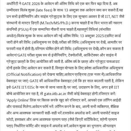
अथॉरिटी ने GATE 2026 के आवेदन की अंतिम तिथि को एक बार फिर बढ़ा दिया है. अब
उम्मीदवार विलंब शुल्क (late fees) के साथ 13 अक्टूबर तक आवेदन जमा कर सकते हैं.यह
उन सभी इंजीनियरिंग और साइंस ग्रेजुएट्स के लिए एक सुनहरा अवसर है जो IIT, NIT जैसे
संस्थानों से मास्टर डिग्री (M.Tech/MS/Ph.D.) करना चाहते हैं या फिर भारत की नवरत्न
कंपनियों (PSUs) में एक सम्मानित नौकरी पाना चाहते हैं.महत्वपूर्ण तिथियां (संभावित
अपडेट):विलंब शुल्क के साथ आवेदन की नई अंतिम तिथि: 13 अक्टूबर 2025.एडमिट कार्ड
जारी होने की तिथि: (अधिसूचना पर देखें).परीक्षा की तिथि: (अधिसूचना पर देखें, आमतौर पर
फरवरी माह में होती है).परिणाम घोषित होने की तिथि: (अधिसूचना पर देखें).कौन कर सकता है
आवेदन?GATE परीक्षा मुख्य रूप से इंजीनियरिंग, टेक्नोलॉजी, आर्किटेक्चर और साइंस में
ग्रेजुएट छात्रों के लिए आयोजित की जाती है. अंतिम वर्ष के छात्र और ग्रेजुएट पासआउट
दोनों इसके लिए आवेदन कर सकते हैं. विस्तृत योग्यता के लिए हमेशा आधिकारिक अधिसूचना
(Official Notification) को देखना चाहिए.आवेदन प्रक्रिया (एक नजर में):आधिकारिक
वेबसाइट पर जाएं: GATE की आधिकारिक वेबसाइट (जो कि हर साल बदलती रहती है, लेकिन
इसे GATE IIT/IISc के नाम से जाना जाता है) पर जाएं. उदाहरण के लिए, अगर इसे IIT
बॉम्बे आयोजित कर रहा है, तो gate.iitb.ac.in जैसी कोई वेबसाइट होगी.रजिस्टर करें:
‘Apply Online’ लिंक पर क्लिक करके खुद को रजिस्टर करें. आपको एक लॉगिन आईडी
और पासवर्ड मिलेगा.आवेदन फॉर्म भरें: लॉगिन करने के बाद, अपनी सभी व्यक्तिगत, शैक्षिक
और अन्य आवश्यक जानकारी सही-सही भरें.दस्तावेज अपलोड करें: अपनी पासपोर्ट साइज
फोटो, हस्ताक्षर और अन्य आवश्यक प्रमाण पत्र (जैसे डिग्री सर्टिफिकेट, श्रेणी प्रमाण
पत्र) निर्धारित फॉर्मेट और साइज में अपलोड करें.आवेदन शुल्क का भुगतान: ऑनलाइन