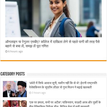
ऑनलाइन या रेगुलर एमबीए? कॉलेज में दाखिला लेने से पहले पानी की तरह पैसे
बहाने से बचा लें, समझ लें पूरा गणित
6 hours ago
Category Posts
‘अंधेरे में सिर्फ आवाज सुनी, यकीन नहीं कि वो थे’: ईरानी राष्ट्रपति
पेजेशकियन के सुप्रीम लीडर से गुप्त मिलन ने बढ़ाई खलबली
3 hours ago
‘एक पर हमला, सभी पर अटैक’: पाकिस्तान, सऊदी अरब और तुर्की के
बीच ऐतिहासिक डिफेंस डील, मिडिल ईस्ट में मची खलबली