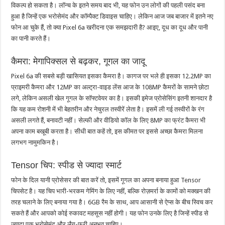
विकल्प हो सकता है। लॉन्च के इतने समय बाद भी, यह फोन उन लोगों की पहली पसंद बना
हुआ है जिन्हें एक भरोसेमंद और कॉम्पैक्ट डिवाइस चाहिए। लेकिन आज जब बाजार में इतने नए
फोन आ चुके हैं, तो क्या Pixel 6a खरीदना एक समझदारी है? आइए, दूध का दूध और पानी
का पानी करते हैं।
कैमरा: मेगापिक्सल से बढ़कर, गूगल का जादू
Pixel 6a की सबसे बड़ी खासियत इसका कैमरा है। कागज पर भले ही इसका 12.2MP का
प्राइमरी कैमरा और 12MP का अल्ट्रा-वाइड लेंस आज के 108MP कैमरों के सामने छोटा
लगे, लेकिन असली खेल गूगल के सॉफ्टवेयर का है। इसकी इमेज प्रोसेसिंग इतनी शानदार है
कि यह कम रोशनी में भी बेहतरीन और नेचुरल तस्वीरें लेता है। इसमें ली गई तस्वीरों के रंग
असली लगते हैं, बनावटी नहीं। सेल्फी और वीडियो कॉल के लिए 8MP का फ्रंट कैमरा भी
अपना काम बखूबी करता है। सीधी बात कहें तो, इस कीमत पर इससे अच्छा कैमरा मिलना
लगभग नामुमकिन है।
Tensor चिप: स्पीड से ज्यादा स्मार्ट
फोन के दिल यानी प्रोसेसर की बात करें तो, इसमें गूगल का अपना बनाया हुआ Tensor
चिपसेट है। यह चिप भारी-भरकम गेमिंग के लिए नहीं, बल्कि रोज़मर्रा के कामों को मक्खन की
तरह चलाने के लिए बनाया गया है। 6GB रैम के साथ, आप आसानी से ऐप्स के बीच स्विच कर
सकते हैं और आपको कोई रुकावट महसूस नहीं होगी। यह फोन उनके लिए है जिन्हें स्पीड से
ज्यादा एक भरोसेमंद और लैग-फ्री अनुभव चाहिए।