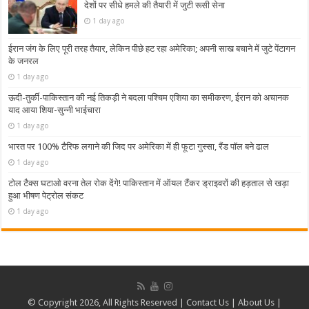
देशों पर सीधे हमले की तैयारी में जुटी रूसी सेना
1 day ago
ईरान जंग के लिए पूरी तरह तैयार, लेकिन पीछे हट रहा अमेरिका; अपनी साख बचाने में जुटे पेंटागन
के जनरल
1 day ago
ऊदी-तुर्की-पाकिस्तान की नई तिकड़ी ने बदला पश्चिम एशिया का समीकरण, ईरान को अचानक
याद आया शिया-सुन्नी भाईचारा
1 day ago
भारत पर 100% टैरिफ लगाने की जिद पर अमेरिका में ही फूटा गुस्सा, रैंड पॉल बने ढाल
1 day ago
टोल टैक्स घटाओ वरना तेल रोक देंगे! पाकिस्तान में ऑयल टैंकर ड्राइवरों की हड़ताल से खड़ा
हुआ भीषण पेट्रोल संकट
1 day ago
© Copyright 2026, All Rights Reserved |
Contact Us
|
About Us
|