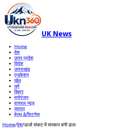
UK News
Home
देश
उत्तर प्रदेश
विदेश
उत्तराखंड
एजुकेशन
खेल
धर्म
बिहार
मनोरंजन
वायरल न्यूज़
व्यापार
हेल्थ &फिटनेस
Home
/
देश
/
ऊर्जा संकट में सरकार बनी ढाल