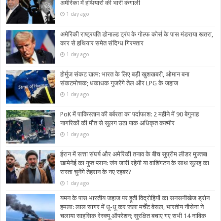
अमेरिका में हथियारों की भारी कंगाली
1 day ago
अमेरिकी राष्ट्रपति डोनाल्ड ट्रंप के गोल्फ कोर्स के पास मंडराया खतरा,
कार से हथियार समेत संदिग्ध गिरफ्तार
1 day ago
होर्मुज संकट खत्म: भारत के लिए बड़ी खुशखबरी, ओमान बना
संकटमोचक; धकाधक गुजरेंगे तेल और LPG के जहाज
1 day ago
PoK में पाकिस्तान की बर्बरता का पर्दाफाश: 2 महीने में 90 बेगुनाह
नागरिकों की मौत से सुलग उठा पाक अधिकृत कश्मीर
1 day ago
ईरान में सत्ता संघर्ष और अमेरिकी तनाव के बीच सुप्रीम लीडर मुज्तबा
खामेनेई का गुप्त प्लान: जंग जारी रहेगी या वाशिंगटन के साथ सुलह का
रास्ता चुनेंगे तेहरान के नए रहबर?
1 day ago
यमन के पास भारतीय जहाज पर हूती विद्रोहियों का सनसनीखेज ड्रोन
हमला: लाल सागर में धू-धू कर जला मर्चेंट वेसल, भारतीय नौसेना ने
चलाया साहसिक रेस्क्यू ऑपरेशन; सुरक्षित बचाए गए सभी 14 नाविक