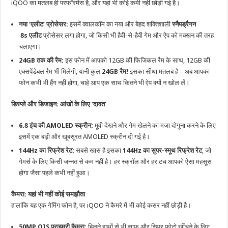
iQOO का मतलब ही परफॉरमेंस है, और यहां भी कोई कमी नहीं छोड़ी गई है।
नया ‘एलीट’ प्रोसेसर:
इसमें क्वालकॉम का नया और बेहद शक्तिशाली
स्नैपड्रैगन
8s एलीट
प्रोसेसर लगा होगा, जो किसी भी हैवी-से-हैवी गेम और ऐप को मक्खन की तरह
चलाएगा।
24GB तक की रैम:
इस फोन में आपको 12GB की फिजिकल रैम के साथ, 12GB की
एक्सपेंडेबल रैम भी मिलेगी, यानी कुल
24GB रैम!
इसका सीधा मतलब है – अब आपका
फोन कभी भी हैंग नहीं होगा, चाहे आप एक साथ कितने भी ऐप क्यों न खोल लें।
डिस्प्ले और डिजाइन: आंखों के लिए ‘दावत’
6.8 इंच की AMOLED स्क्रीन:
मूवी देखने और गेम खेलने का मजा दोगुना करने के लिए
इसमें एक बड़ी और खूबसूरत AMOLED स्क्रीन दी गई है।
144Hz का रिफ्रेश रेट:
सबसे खास है इसका
144Hz का सुपर-स्मूथ रिफ्रेश रेट
, जो
गेमर्स के लिए किसी जन्नत से कम नहीं है। हर स्क्रॉल और हर टच आपको ऐसा महसूस
होगा जैसा पहले कभी नहीं हुआ।
कैमरा: यहां भी नहीं कोई समझौता
हालांकि यह एक गेमिंग फोन है, पर iQOO ने कैमरे में भी कोई कसर नहीं छोड़ी है।
50MP OIS प्राइमरी कैमरा:
हिलते हाथों से भी साफ और स्थिर फोटो खींचने के लिए