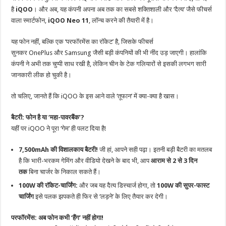
है
iQOO
। और अब, यह कंपनी अपना अब तक का सबसे शक्तिशाली और ‘दैत्य’ जैसे फीचर्स
वाला स्मार्टफोन,
iQOO Neo 11
, लॉन्च करने की तैयारी में है।
यह फोन नहीं, बल्कि एक ‘परफॉरमेंस का रॉकेट’ है, जिसके फीचर्स
सुनकर OnePlus और Samsung जैसी बड़ी कंपनियों की भी नींद उड़ जाएगी। हालांकि
कंपनी ने अभी तक चुप्पी साध रखी है, लेकिन चीन के टेक गलियारों से इसकी लगभग सारी
जानकारी लीक हो चुकी है।
तो चलिए, जानते हैं कि iQOO के इस आने वाले ‘तूफान’ में क्या-क्या है खास।
बैटरी: फोन है या ‘महा-पावरबैंक’?
यहीं पर iQOO ने पूरा ‘गेम’ ही पलट दिया है!
7,500mAh की विशालकाय बैटरी!
जी हां, आपने सही पढ़ा। इतनी बड़ी बैटरी का मतलब
है कि भारी-भरकम गेमिंग और वीडियो देखने के बाद भी, आप
आराम से 2 से 3 दिन
तक
बिना चार्जर के निकाल सकते हैं।
100W की रॉकेट-चार्जिंग:
और जब यह दैत्य डिस्चार्ज होगा, तो
100W की सुपर-फास्ट
चार्जिंग
इसे पलक झपकते ही फिर से ‘लड़ने’ के लिए तैयार कर देगी।
परफॉरमेंस: अब फोन कभी ‘हैंग’ नहीं होगा!