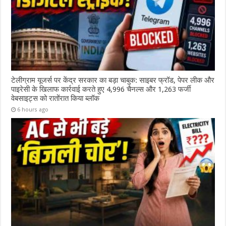
टेलीग्राम यूजर्स पर केंद्र सरकार का बड़ा चाबुक: साइबर फ्रॉड, पेपर लीक और
पाइरेसी के खिलाफ कार्रवाई करते हुए 4,996 चैनल्स और 1,263 फर्जी
वेबसाइट्स को रातोंरात किया ब्लॉक
6 hours ago