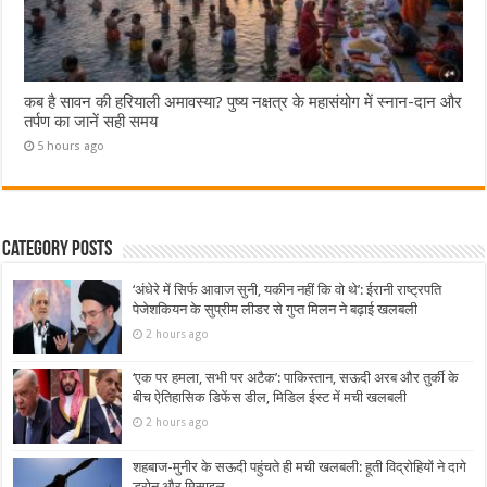
कब है सावन की हरियाली अमावस्या? पुष्य नक्षत्र के महासंयोग में स्नान-दान और
तर्पण का जानें सही समय
5 hours ago
Category Posts
‘अंधेरे में सिर्फ आवाज सुनी, यकीन नहीं कि वो थे’: ईरानी राष्ट्रपति
पेजेशकियन के सुप्रीम लीडर से गुप्त मिलन ने बढ़ाई खलबली
2 hours ago
‘एक पर हमला, सभी पर अटैक’: पाकिस्तान, सऊदी अरब और तुर्की के
बीच ऐतिहासिक डिफेंस डील, मिडिल ईस्ट में मची खलबली
2 hours ago
शहबाज-मुनीर के सऊदी पहुंचते ही मची खलबली: हूती विद्रोहियों ने दागे
ड्रोन और मिसाइल