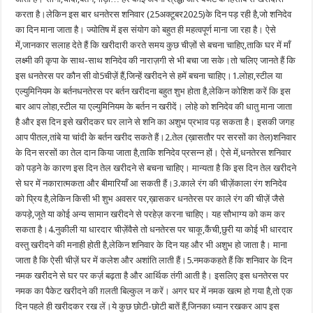
करता है।लेकिन इस बार धनतेरस शनिवार (25अक्टूबर2025)के दिन पड़ रही है,जो शनिदेव
का दिन माना जाता है। ज्योतिष में इस संयोग को बहुत ही महत्वपूर्ण माना जा रहा है। ऐसे
में,जानकार सलाह देते हैं कि खरीदारी करते समय कुछ चीज़ों से बचना चाहिए,ताकि घर में माँ
लक्ष्मी की कृपा के साथ-साथ शनिदेव की नाराज़गी से भी बचा जा सके।तो चलिए जानते हैं कि
इस धनतेरस पर कौन सी वो5चीज़ें हैं,जिन्हें खरीदने से हमें बचना चाहिए।1.लोहा,स्टील या
एल्युमिनियम के बर्तनधनतेरस पर बर्तन खरीदना बहुत शुभ होता है,लेकिन कोशिश करें कि इस
बार आप लोहा,स्टील या एल्युमिनियम के बर्तन न खरीदें। लोहे को शनिदेव की धातु माना जाता
है और इस दिन इसे खरीदकर घर लाने से शनि का अशुभ प्रभाव पड़ सकता है। इसकी जगह
आप पीतल,तांबे या चांदी के बर्तन खरीद सकते हैं।2.तेल (ख़ासतौर पर सरसों का तेल)शनिवार
के दिन सरसों का तेल दान किया जाता है,ताकि शनिदेव प्रसन्न हों। ऐसे में,धनतेरस शनिवार
को पड़ने के कारण इस दिन तेल खरीदने से बचना चाहिए। मान्यता है कि इस दिन तेल खरीदने
से घर में नकारात्मकता और बीमारियाँ आ सकती हैं।3.काले रंग की चीज़ेंकाला रंग शनिदेव
को प्रिय है,लेकिन किसी भी शुभ अवसर पर,ख़ासकर धनतेरस पर काले रंग की चीज़ें जैसे
कपड़े,जूते या कोई अन्य सामान खरीदने से परहेज़ करना चाहिए। यह सौभाग्य को कम कर
सकता है।4.नुकीली या धारदार चीज़ेंवैसे तो धनतेरस पर चाकू,कैंची,छुरी या कोई भी धारदार
वस्तु खरीदने की मनाही होती है,लेकिन शनिवार के दिन यह और भी अशुभ हो जाता है। माना
जाता है कि ऐसी चीज़ें घर में कलेश और अशांति लाती हैं।5.नमककहते हैं कि शनिवार के दिन
नमक खरीदने से घर पर कर्ज़ बढ़ता है और आर्थिक तंगी आती है। इसलिए इस धनतेरस पर
नमक का पैकेट खरीदने की ग़लती बिल्कुल न करें। अगर घर में नमक खत्म हो गया है,तो एक
दिन पहले ही खरीदकर रख लें।ये कुछ छोटी-छोटी बातें हैं,जिनका ध्यान रखकर आप इस