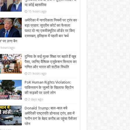
या कोई बहरूपिया
15 hours ago
अमेरिका में नागरिकता नियमों पर ट्रंप का
बड़ा प्रहार: सुप्रीम कोर्ट का फैसला
पलट दो नए एक्जीक्यूटिव ऑर्डर पर किए
दस्तखत, इतिहास में पहली बार ‘बर्थ
्म’ पर लगा बैन
 hours ago
दुनिया के कई मुल्क शिक्षा पर बहाते हैं खूब
पैसा, जानिए वैश्विक एजुकेशन सिस्टम का
गणित और भारत की सटीक स्थिति
21 hours ago
PoK Human Rights Violation:
पाकिस्तान के जुल्मों के खिलाफ ब्रिटेन
की सड़कों पर उतरे लोग
2 days ago
Donald Trump: बाल-बाल बचे
अमेरिकी राष्ट्रपति डोनाल्ड ट्रंप, हवा में
‘मरीन वन’ के बेहद करीब आ पहुंचा पैसेंजर
प्लेन