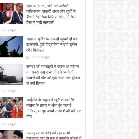
‘एक पर हमला, सभी पर अटैक’:
पाकिस्तान, सऊदी अरब और तुर्की के
बीच ऐतिहासिक डिफेंस डील, मिडिल
ईस्ट में मची खलबली
 hours ago
शहबाज-मुनीर के सऊदी पहुंचते ही मची
खलबली: हूती विद्रोहियों ने दागे ड्रोन
और मिसाइल
15 hours ago
समंदर की गहराइयों में दफन था ड्रैगन
का सबसे बड़ा सच: चीन ने अपने दो
जवानों की मौत को एक साल तक दुनिया
से क्यों छिपाया
 hours ago
थाईलैंड के स्कूल में खूनी तांडव: 9वीं
क्लास के छात्र ने अंधाधुंध चलाई
गोलियां, मासूम बच्चों समेत 6 की दर्दनाक
मौत
 hours ago
अयातुल्ला खामेनेई की रहस्यमयी
मुलाकात: क्या वो सच में सुप्रीम लीडर थे