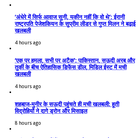
‘अंधेरे में सिर्फ आवाज सुनी, यकीन नहीं कि वो थे’: ईरानी
राष्ट्रपति पेजेशकियन के सुप्रीम लीडर से गुप्त मिलन ने बढ़ाई
खलबली
4 hours ago
‘एक पर हमला, सभी पर अटैक’: पाकिस्तान, सऊदी अरब और
तुर्की के बीच ऐतिहासिक डिफेंस डील, मिडिल ईस्ट में मची
खलबली
4 hours ago
शहबाज-मुनीर के सऊदी पहुंचते ही मची खलबली: हूती
विद्रोहियों ने दागे ड्रोन और मिसाइल
8 hours ago