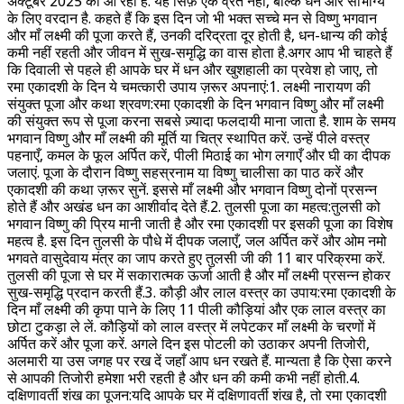
अक्टूबर 2025 को आ रही है. यह सिर्फ़ एक व्रत नहीं, बल्कि धन और सौभाग्य
के लिए वरदान है. कहते हैं कि इस दिन जो भी भक्त सच्चे मन से विष्णु भगवान
और माँ लक्ष्मी की पूजा करते हैं, उनकी दरिद्रता दूर होती है, धन-धान्य की कोई
कमी नहीं रहती और जीवन में सुख-समृद्धि का वास होता है.अगर आप भी चाहते हैं
कि दिवाली से पहले ही आपके घर में धन और खुशहाली का प्रवेश हो जाए, तो
रमा एकादशी के दिन ये चमत्कारी उपाय ज़रूर अपनाएं:1. लक्ष्मी नारायण की
संयुक्त पूजा और कथा श्रवण:रमा एकादशी के दिन भगवान विष्णु और माँ लक्ष्मी
की संयुक्त रूप से पूजा करना सबसे ज़्यादा फलदायी माना जाता है. शाम के समय
भगवान विष्णु और माँ लक्ष्मी की मूर्ति या चित्र स्थापित करें. उन्हें पीले वस्त्र
पहनाएँ, कमल के फूल अर्पित करें, पीली मिठाई का भोग लगाएँ और घी का दीपक
जलाएं. पूजा के दौरान विष्णु सहस्रनाम या विष्णु चालीसा का पाठ करें और
एकादशी की कथा ज़रूर सुनें. इससे माँ लक्ष्मी और भगवान विष्णु दोनों प्रसन्न
होते हैं और अखंड धन का आशीर्वाद देते हैं.2. तुलसी पूजा का महत्व:तुलसी को
भगवान विष्णु की प्रिय मानी जाती है और रमा एकादशी पर इसकी पूजा का विशेष
महत्व है. इस दिन तुलसी के पौधे में दीपक जलाएँ, जल अर्पित करें और ओम नमो
भगवते वासुदेवाय मंत्र का जाप करते हुए तुलसी जी की 11 बार परिक्रमा करें.
तुलसी की पूजा से घर में सकारात्मक ऊर्जा आती है और माँ लक्ष्मी प्रसन्न होकर
सुख-समृद्धि प्रदान करती हैं.3. कौड़ी और लाल वस्त्र का उपाय:रमा एकादशी के
दिन माँ लक्ष्मी की कृपा पाने के लिए 11 पीली कौड़ियां और एक लाल वस्त्र का
छोटा टुकड़ा ले लें. कौड़ियों को लाल वस्त्र में लपेटकर माँ लक्ष्मी के चरणों में
अर्पित करें और पूजा करें. अगले दिन इस पोटली को उठाकर अपनी तिजोरी,
अलमारी या उस जगह पर रख दें जहाँ आप धन रखते हैं. मान्यता है कि ऐसा करने
से आपकी तिजोरी हमेशा भरी रहती है और धन की कमी कभी नहीं होती.4.
दक्षिणावर्ती शंख का पूजन:यदि आपके घर में दक्षिणावर्ती शंख है, तो रमा एकादशी