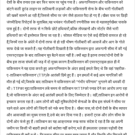
देशों के बीच तनाव एक बार फिर चरम पर पहुंच गया है। अफगानिस्तान और पाकिस्तान को
बांटने वाली डूरंड लाइन पर तालिबानी लड़ाकों और पाकिस्तानी सेना के बीच भारी गोलीबारी
की खबरें सामने आ रही हैं,जिससे सीमा पर जंग जैसे हालात पैदा हो गए हैं।खैबर पास पर छिड़ी
जंगमीडिया रिपोर्ट्स के मुताबिक,यह भयंकर गोलीबारी रणनीतिक रूप से महत्वपूर्णखैबर पासके
पास हुई है। दोनों तरफ से न सिर्फ छोटे हथियारों,बल्कि तोपखानों और मोर्टार जैसे भारी
हथियारों का भी इस्तेमाल किया जा रहा है। सोशल मीडिया पर ऐसे कई वीडियो वायरल हो रहे
हैं,जिनमें रात के अंधेरे में दोनों तरफ से हो रही भीषण गोलीबारी की आवाजें और आग के गोले
साफ देखे जा सकते हैं।यह गोलीबारी दिखाती है कि पाकिस्तान द्वारा अफगानी सीमा में की गई
एयरस्ट्राइक के बाद तालिबान चुप बैठने वाला नहीं है।क्यों बढ़ा है इतना तनाव?दोनों देशों के
बीच इस ताजा संघर्ष की जड़ में दो मुख्य कारण हैं:पाकिस्तान की एयरस्ट्राइक:हाल ही में
पाकिस्तान ने यह दावा करते हुए अफगानिस्तान के अंदर हवाई हमले किए थे कि वहां ‘तहरीक-
ए-तालिबान पाकिस्तान’ (TTP)के आतंकी छिपे हुए हैं। इन हमलों में कई आम नागरिकों की
मौत हो गई थी,जिसके बाद तालिबान ने पाकिस्तान को “गंभीर परिणाम” भुगतने की धमकी दी
थी।TTPका मुद्दा:पाकिस्तान लंबे समय से तालिबान परTTPको पनाह देने का आरोप लगा रहा
है,जो पाकिस्तान के अंदर कई आतंकी हमलों के लिए जिम्मेदार है। वहीं,तालिबान इन आरोपों से
इनकार करता रहा है।आम लोगों की बढ़ी मुश्किलेंदोनों सेनाओं के बीच इस संघर्ष ने सीमा पर
रहने वाले आम लोगों की जिंदगी को नर्क बना दिया है। खैबर पास,जो दोनों देशों के बीच व्यापार
और आवाजाही का मुख्य रास्ता है,उसे बंद कर दिया गया है। हजारों ट्रक और लोग सीमा के
दोनों ओर फंसे हुए हैं।तालिबान का यह आक्रामक रुख साफ संदेश दे रहा है कि वह अपनी
जमीन पर किसी भी बाहरी हमले को बर्दाश्त नहीं करेगा,भले ही हमलावर उसका पड़ोसी देश
पाकिस्तान ही क्यों न हो। फिलहाल,सीमा पर तनाव बहुत ज्यादा है और स्थिति और बिगड़ने की